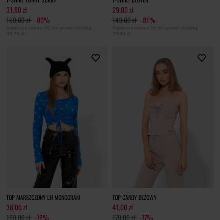
31,80 zł
29,00 zł
159,00 zł
-80%
149,00 zł
-81%
Najniższa cena z 30 dni przed obniżką
Najniższa cena z 30 dni przed obniżką
39,75 zł
29,80 zł
TOP MARSZCZONY LH MONOGRAM
TOP CANDY BEŻOWY
38,00 zł
41,00 zł
169,00 zł
-78%
179,00 zł
-77%