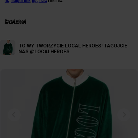
rozpinanych bluz
,
legginsów
i bikerów.
Czytaj więcej