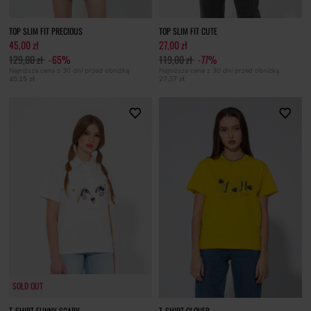
TOP SLIM FIT PRECIOUS
TOP SLIM FIT CUTE
45,00 zł
27,00 zł
129,00 zł
-65%
119,00 zł
-77%
Najniższa cena z 30 dni przed obniżką
Najniższa cena z 30 dni przed obniżką
45,15 zł
27,37 zł
SOLD OUT
SOLD OUT
T-SHIRT FUNNY SCARY
T-SHIRT CLOVER