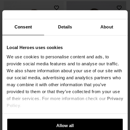
Consent
Details
About
Local Heroes uses cookies
We use cookies to personalise content and ads, to
provide social media features and to analyse our traffic.
We also share information about your use of our site with
our social media, advertising and analytics partners who
SOLD OUT
SOLD OUT
may combine it with other information that you’ve
T-SHIRT BETTER TOGETHER
provided to them or that they’ve collected from your use
33,80 zł
TOP CYBER CUTE
of their services. For more information check our
Privacy
169,00 zł
-80%
36,00 zł
Policy
.
Najniższa cena z 30 dni przed obniżką
159,00 zł
-77%
59,15 zł
Najniższa cena z 30 dni przed obniżką
36,57 zł
Allow all