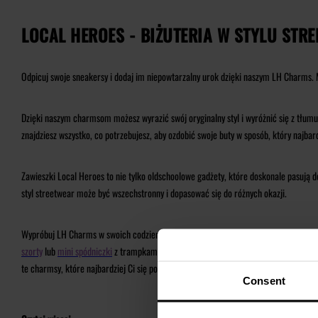
LOCAL HEROES - BIŻUTERIA W STYLU STR
Odpicuj swoje sneakersy i dodaj im niepowtarzalny urok dzięki naszym LH Charms. 
Dzięki naszym charmsom możesz wyrazić swój oryginalny styl i wyróżnić się z tłumu
znajdziesz wszystko, co potrzebujesz, aby ozdobić swoje buty w sposób, który najbar
Zawieszki Local Heroes to nie tylko oldschoolowe gadżety, które doskonale pasują 
styl streetwear może być wszechstronny i dopasować się do różnych okazji.
Wypróbuj LH Charms w swoich codziennych stylizacjach. Niezależnie od tego, czy i
szorty
lub
mini spódniczki
z trampkami, sneakersami i naszymi zawieszkami, a będzie
te charmsy, które najbardziej Ci się podobają. Doceń swoją indywidualność i dodaj
Consent