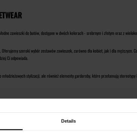
EETWEAR
Modne zawieszki do butów, dostępne w dwóch kolorach - srebrnym i złotym oraz z wieloko
. Oferujemy szeroki wybór zestawów zawieszek, zarówno dla kobiet, jak i dla mężczyzn. C
dziej Ci odpowiada.
do młodzieżowych stylizacji, ale również elementy garderoby, które przełamują stereotyp
dziesz do szkoły, uczestniczysz w festiwalu czy planujesz weekendowy wypad, nasze char
sz wyglądać obłędnie i pełna stylu. Niech Twoje sneakersy staną się unikalnym wyrazem T
 odrobinę streetwearowego uroku do swojego looku!
Details