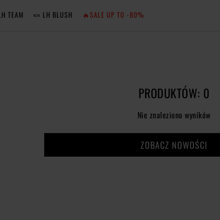
LH TEAM
🍬 LH BLUSH
🔥SALE UP TO -80%
MA
ZA
PRODUKTÓW: 0
NIE 
Nie znaleziono wyników
ZA
ZOBACZ NOWOŚCI