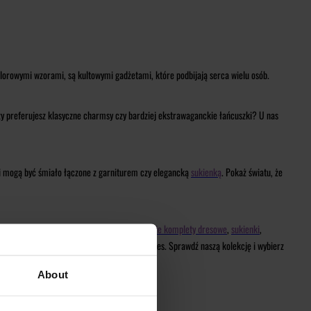
lorowymi wzorami, są kultowymi gadżetami, które podbijają serca wielu osób.
zy preferujesz klasyczne charmsy czy bardziej ekstrawaganckie łańcuszki? U nas
y i mogą być śmiało łączone z garniturem czy elegancką
sukienką
. Pokaż światu, że
msy będą doskonałym dodatkiem. Połącz
damskie komplety dresowe
,
sukienki
,
wojej osobowości dzięki biżuterii Local Heroes. Sprawdź naszą kolekcję i wybierz
About