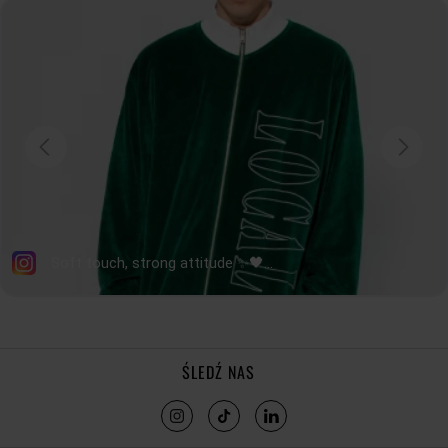
SZEROKOŚ
DOŁU
29
31
33
35
37
DŁUGOŚĆ
RĘKAWA
14
14,5
15
15,5
16
tolerancja wymiarów do +/- 2cm
Jak mierzymy nasze produkty?
ŚLEDŹ NAS