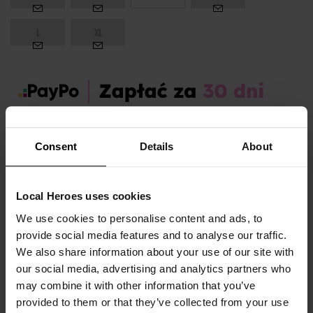
L
XL
Zamów dziś, a paczkę otrzymasz:
wt. 11.08 - czw. 13.08
Consent
Details
About
OPIS I TABELA ROZMIARÓW
Local Heroes uses cookies
Sezon:
Wiosna
We use cookies to personalise content and ads, to
Marka produktu:
Local Heroes
provide social media features and to analyse our traffic.
Płeć:
Women
We also share information about your use of our site with
our social media, advertising and analytics partners who
Kolor produktu:
Szary
may combine it with other information that you’ve
Materiał:
100% Bawełna
provided to them or that they’ve collected from your use
Pokaż więcej +