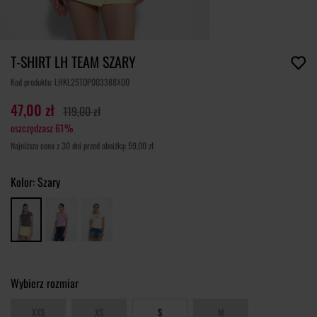
T-SHIRT LH TEAM SZARY
Kod produktu: LHKL25TOP003388X00
47,00 zł
119,00 zł
oszczędzasz 61%
Najniższa cena z 30 dni przed obniżką: 59,00 zł
Kolor:
Szary
Wybierz rozmiar
XXS
XS
S
M