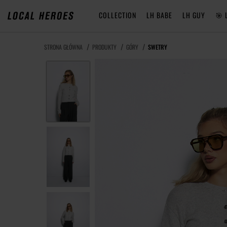
COLLECTION
LH BABE
LH GUY
🎯 
STRONA GŁÓWNA
PRODUKTY
GÓRY
SWETRY