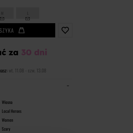
M
L
OSZYKA
masz:
wt. 11.08 - czw. 13.08
Wiosna
Local Heroes
Women
Szary