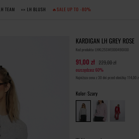
LH TEAM
🍬 LH BLUSH
🔥SALE UP TO -80%
MA
KARDIGAN LH GREY ROSE
ZA
Kod produktu: LHKL25SWE000490X00
91,00 zł
229,00 zł
oszczędzasz 60%
NIE 
Najniższa cena z 30 dni przed obniżką: 114,00 z
ZA
Kolor:
Szary