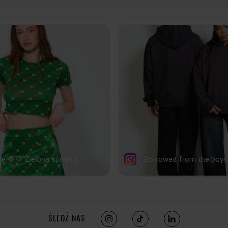
CAŁKOWITA
46
47
SZEROKOŚĆ
PRZODU
39
41
SZEROKOŚ
DOŁU
35
37
DŁUGOŚĆ
RĘKAWA
54
55
tolerancja wymiarów do +/- 2cm
Jak mierzymy nasze produkty?
ŚLEDŹ NAS