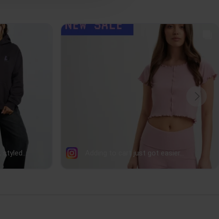
48
49
43
45
39
41
56
57