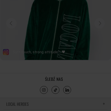
DOŁU
35
37
39
41
DŁUGOŚĆ
RĘKAWA
54
55
56
57
tolerancja wymiarów do +/- 2cm
Jak mierzymy nasze produkty?
ŚLEDŹ NAS
LOCAL HEROES