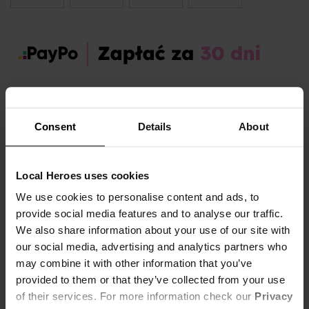
Zamów dziś, a paczkę otrzymasz:
wt. 11.08 - czw. 13.08
Consent
Details
About
OPIS I TABELA ROZMIARÓW
Sezon:
Wiosna
Local Heroes uses cookies
Marka produktu:
Local Heroes
We use cookies to personalise content and ads, to
Płeć:
Women
provide social media features and to analyse our traffic.
Kolor produktu:
Czerwony
We also share information about your use of our site with
our social media, advertising and analytics partners who
Materiał:
50% Bawełna,
23% Poliester,
Pokaż więcej +
may combine it with other information that you’ve
25% Akryl
provided to them or that they’ve collected from your use
of their services. For more information check our
Privacy
Dodaj odrobinę uroku i ciepła do swojej garderoby dzięki naszemu