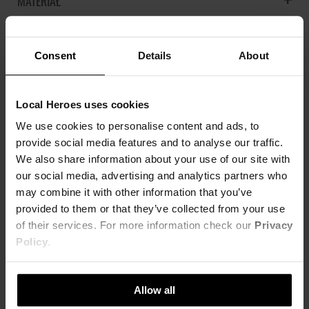
MATERIAŁ
nogawce. Ukryte kieszenie w bocznych szwach. Guma w pasie, od
20% Poliester,
80% Modal
środka bawełniany sznurek do regulacji obwodu. Dół nogawek
KOSZT DOSTAWY
zakończony gumą.
Consent
Details
About
SZCZEGÓŁOWE INFORMACJE
Oversize
NAJTAŃSZA DOSTAWA OD 16,99 PLN
80% modal, 20% poliester
DARMOWA DOSTAWA OD 399 PLN
ZWROTY
Nazwa produktu:
WELUROWE SPODNIE LH MAFIA
Local Heroes uses cookies
Model ma na sobie rozmiar L
Kod produktu:
LHMW22SPO000677X00
We use cookies to personalise content and ads, to
OPINIE
Możesz dokonać zwrotu produktu w ciągu 14 dni od otrzymania
Wzrost modela: 189 cm
Marka:
Local Heroes
provide social media features and to analyse our traffic.
zamówienia. Więcej informacji znajdziesz
tutaj
.
We also share information about your use of our site with
Producent:
Greenpoint S.A., ul. Domagały 3, 30-
S
M
L
XL
741 Kraków -
Kontakt
our social media, advertising and analytics partners who
may combine it with other information that you’ve
Kategoria:
Strona główna
,
Produkty
,
Doły
,
Spodnie
STWÓRZ ZESTAW
DŁUGOŚĆ NOGAWKI
105cm
106.5cm
108cm
109.5cm
,
Spodnie dresowe
provided to them or that they’ve collected from your use
of their services. For more information check our
Privacy
Kolor:
Zielony
SZEROKOŚĆ W PASIE
33cm
35cm
37cm
39cm
Policy
.
Rozmiar:
M
,
L
,
XL
SZEROKOŚĆ W BIODRACH
56cm
58cm
60cm
62cm
Allow all