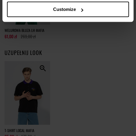
Customize
tolerancja wymiarów do +/- 2cm
Jak mierzymy nasze produkty?
WELUROWA BLUZA LH MAFIA
61,00 zł
269,00 zł
UZUPEŁNIJ LOOK
T-SHIRT LOCAL MAFIA