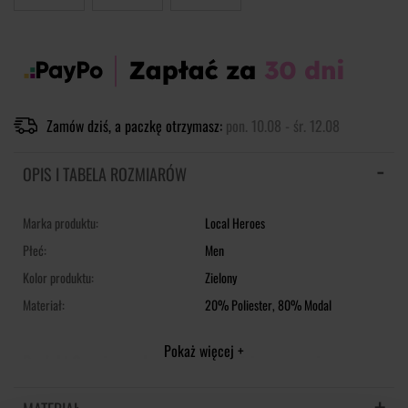
Zamów dziś, a paczkę otrzymasz:
pon. 10.08 - śr. 12.08
OPIS I TABELA ROZMIARÓW
Marka produktu:
Local Heroes
Płeć:
Men
Kolor produktu:
Zielony
Materiał:
20% Poliester,
80% Modal
Pokaż więcej +
Produkt Oversize - zalecamy wybór mniejszego rozmiaru.
Zielone welurowe spodnie z białym haftem "HEROES" na jednej