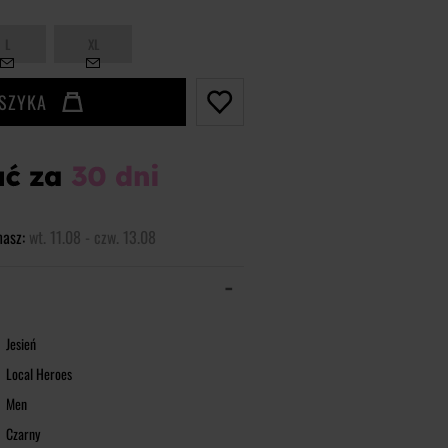
L
XL
OSZYKA
masz:
wt. 11.08 - czw. 13.08
Jesień
Local Heroes
Men
Czarny