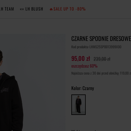
LH TEAM
🍬 LH BLUSH
🔥SALE UP TO -80%
MA
CZARNE SPODNIE DRESOWE
ZA
Kod produktu: LHMS25SPO013999X00
95,00 zł
239,00 zł
oszczędzasz 60%
NIE 
Najniższa cena z 30 dni przed obniżką: 119,00 z
ZA
Kolor:
Czarny