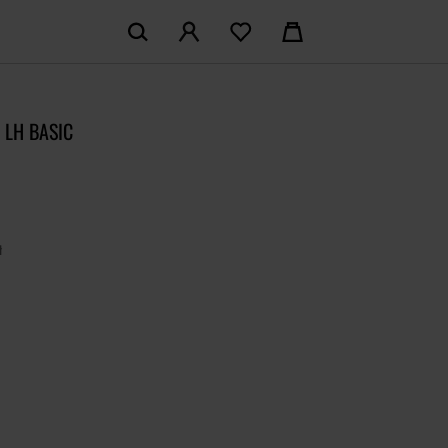
KOSZYK:
M KONTO
Nie posiadasz produktów w koszyku
 LH BASIC
LOGUJ SIĘ
MAM KONTA
ł
ŁÓŻ KONTO