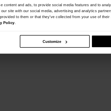
SZEROKOŚ DOŁU
27
Rozmiar:
e content and ads, to provide social media features and to analy
 our site with our social media, advertising and analytics partn
OBWÓD BIODER
66
 provided to them or that they’ve collected from your use of thei
y Policy
.
tolerancja wymiarów do +/- 2cm
Jak mierzymy nasze produkty?
Customize