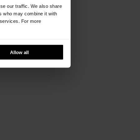
27,5
28
28,5
S
,
M
,
L
,
XL
se our traffic. We also share
ers who may combine it with
68
70
72
r services. For more
Allow all