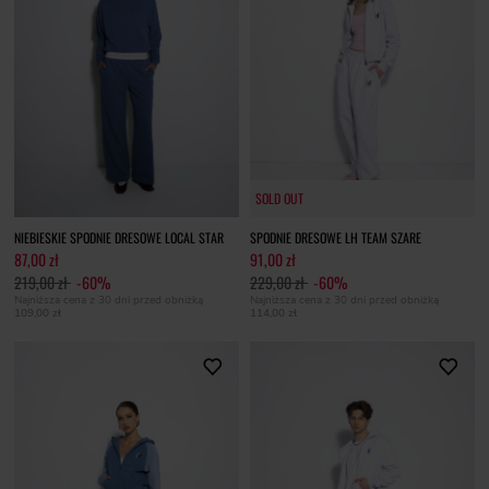
SOLD OUT
SOLD OUT
NIEBIESKIE SPODNIE DRESOWE LOCAL STAR
SPODNIE DRESOWE LH TEAM SZARE
87,00 zł
91,00 zł
219,00 zł
-60%
229,00 zł
-60%
Najniższa cena z 30 dni przed obniżką
Najniższa cena z 30 dni przed obniżką
109,00 zł
114,00 zł