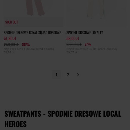
SOLD OUT
SOLD OUT
SPODNIE DRESOWE ROYAL SQUAD BORDOWE
SPODNIE DRESOWE LOYALTY
51,80 zł
59,00 zł
259,00 zł
-80%
259,00 zł
-77%
Najniższa cena z 30 dni przed obniżką
Najniższa cena z 30 dni przed obniżką
59,98 zł
59,57 zł
1
2
SWEATPANTS - SPODNIE DRESOWE LOCAL
HEROES