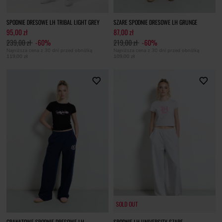
SPODNIE DRESOWE LH TRIBAL LIGHT GREY
SZARE SPODNIE DRESOWE LH GRUNGE
95,00 zł
87,00 zł
239,00 zł
-60%
219,00 zł
-60%
Najniższa cena z 30 dni przed obniżką
Najniższa cena z 30 dni przed obniżką
119,00 zł
109,00 zł
SOLD OUT
SOLD OUT
GRANATOWE SPODNIE DRESOWE LH
SPODNIE LH UNIVERSITY SZARE