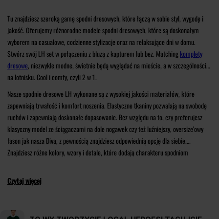
Tu znajdziesz szeroką gamę spodni dresowych, które łączą w sobie styl, wygodę i
jakość. Oferujemy różnorodne modele spodni dresowych, które są doskonałym
wyborem na casualowe, codzienne stylizacje oraz na relaksujące dni w domu.
Stwórz swój LH set w połączeniu z bluzą z kapturem lub bez. Matching
komplety
dresowe
, niezwykle modne, świetnie będą wyglądać na mieście, a w szczególności
na lotnisku. Cool i comfy, czyli 2 w 1.
Nasze spodnie dresowe LH wykonane są z wysokiej jakości materiałów, które
zapewniają trwałość i komfort noszenia. Elastyczne tkaniny pozwalają na swobodę
ruchów i zapewniają doskonałe dopasowanie. Bez względu na to, czy preferujesz
klasyczny model ze ściągaczami na dole nogawek czy też luźniejszy, oversize'owy
fason jak nasza Diva, z pewnością znajdziesz odpowiednią opcję dla siebie.
Znajdziesz różne kolory, wzory i detale, które dodają charakteru spodniom
dresowym. Możesz wybierać spośród jednolitych kolorów, modnych nadruków,
subtelnego haftu. Dresy są nie tylko wygodne, ale również świetnie prezentują się
Czytaj więcej
jako element modnych, casualowych outfitów. Doskonale łączą styl z
funkcjonalnością. Są idealne na relaksujące dni w domu, treningi, spacer czy
spotkanie ze znajomymi. Możesz je zestawiać z różnymi górami, takimi jak bluzki,