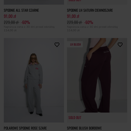
SPODNIE ALL STAR CZARNE
SPODNIE LH SATURN CIEMNOSZARE
91,00 zł
91,00 zł
229,00 zł
-60%
229,00 zł
-60%
Najniższa cena z 30 dni przed obniżką
Najniższa cena z 30 dni przed obniżką
114,00 zł
114,00 zł
LH BLUSH
SOLD OUT
SOLD OUT
POLAROWE SPODNIE ROSE SZARE
SPODNIE BLUSH BORDOWE