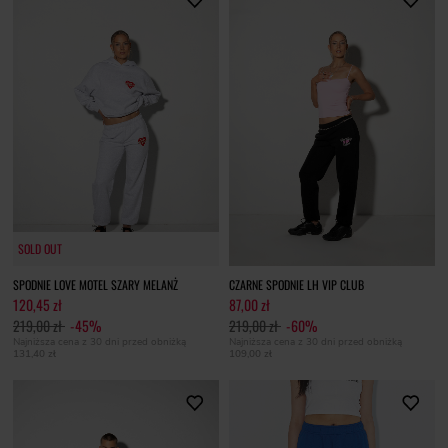
SOLD OUT
SOLD OUT
SPODNIE LOVE MOTEL SZARY MELANŻ
CZARNE SPODNIE LH VIP CLUB
120,45 zł
87,00 zł
219,00 zł
-45%
219,00 zł
-60%
Najniższa cena z 30 dni przed obniżką
Najniższa cena z 30 dni przed obniżką
131,40 zł
109,00 zł