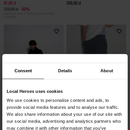
91,00 zł
209,00 zł
229,00 zł
-60%
Najniższa cena z 30 dni przed obniżką
114,00 zł
Consent
Details
About
Local Heroes uses cookies
We use cookies to personalise content and ads, to
SOLD OUT
provide social media features and to analyse our traffic.
SPODNIE TROUBLE CZARNE
We also share information about your use of our site with
83,00 zł
SPODNIE LH CLUB SPRANE NIEBIESKIE
our social media, advertising and analytics partners who
209,00 zł
-60%
161,40 zł
may combine it with other information that you’ve