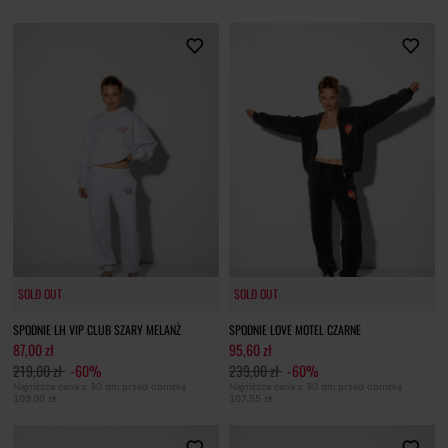
SOLD OUT
SOLD OUT
SOLD OUT
SOLD OUT
SPODNIE LH VIP CLUB SZARY MELANŻ
SPODNIE LOVE MOTEL CZARNE
87,00 zł
95,60 zł
219,00 zł
-60%
239,00 zł
-60%
Najniższa cena z 30 dni przed obniżką
Najniższa cena z 30 dni przed obniżką
109,00 zł
107,55 zł