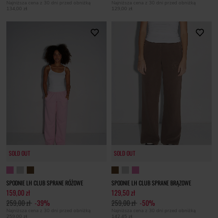
Najniższa cena z 30 dni przed obniżką
Najniższa cena z 30 dni przed obniżką
134,00 zł
129,00 zł
SOLD OUT
SOLD OUT
SPODNIE LH CLUB SPRANE RÓŻOWE
SPODNIE LH CLUB SPRANE BRĄZOWE
159,00 zł
129,50 zł
259,00 zł
-39%
259,00 zł
-50%
Najniższa cena z 30 dni przed obniżką
Najniższa cena z 30 dni przed obniżką
259,00 zł
142,45 zł