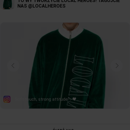
swetry
czy
koszulki
, tworząc różnorodne, niezobowiązujące stylizacje. Niezależnie
od Twojego gustu i preferencji, w Local Heroes Store znajdziesz damskie spodnie
dresowe, które będą pasować do Twojego stylu życia. Zrelaksuj się w wygodnym i
stylowym ubraniu, które podkreśli Twój indywidualny charakter i pozwoli czuć się
swobodnie w każdej sytuacji.