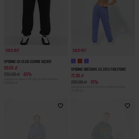
SOLD OUT
SOLD OUT
SOLD OUT
SPODNIE LH CLUB CZARNE MĘSKIE
90,65 zł
SPODNIE DRESOWE LH 2013 FIOLETOWE
259,00 zł
-65%
72,00 zł
Najniższa cena z 30 dni przed obniżką
289,00 zł
-75%
103,60 zł
Najniższa cena z 30 dni przed obniżką
72,25 zł