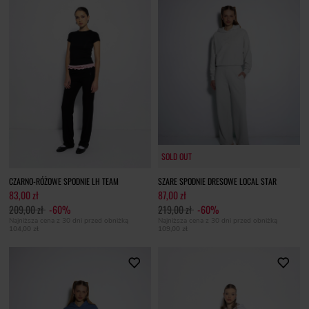
SOLD OUT
SOLD OUT
CZARNO-RÓŻOWE SPODNIE LH TEAM
SZARE SPODNIE DRESOWE LOCAL STAR
83,00 zł
87,00 zł
209,00 zł
-60%
219,00 zł
-60%
Najniższa cena z 30 dni przed obniżką
Najniższa cena z 30 dni przed obniżką
104,00 zł
109,00 zł