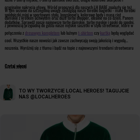
oryginalne nakrycia głowy. Wśród propozycji dla naszych LH BABE znalazły się też
W tym sezonie na szczególną uwagę zasługują nasze torebki bagietki - małe torebki
spódniczki mini w sportowym stylu, longsleeve'y, kolorowe body i masa riot
damskie z krótkim uchwytem oraz duże torby shopper, idealne na co dzień. Panom
dodatków. Sprawdź nasze najnowsze torby damskie, torby męskie i paski do spodni.
z pewnością przypadną do gustu nasze męskie saszetki w stylu streetwear, które w
połączeniu z
dresowym kompletem
lub luźnym
t-shirtem
czy
kurtką
będą wyglądać
cool.
Wszystkie nasze nowości jak zawsze zachwycają swoją jakością i wygodą
noszenia. Wyróżnij się z tłumu i bądź na topie z najnowszymi trendami streetwearu
od Local Heroes.
Czytaj więcej