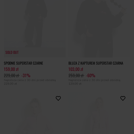
SOLD OUT
SOLD OUT
SPODNIE SUPERSTAR CZARNE
BLUZA Z KAPTUREM SUPERSTAR CZARNA
159,00 zł
103,00 zł
229,00 zł
-31%
259,00 zł
-60%
Najniższa cena z 30 dni przed obniżką
Najniższa cena z 30 dni przed obniżką
229,00 zł
129,00 zł