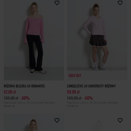
SOLD OUT
SOLD OUT
RÓŻOWA BLUZKA LH ROMANTIC
LONGSLEEVE LH UNIVERSITY RÓŻOWY
67,00 zł
59,00 zł
169,00 zł
-60%
149,00 zł
-60%
Najniższa cena z 30 dni przed obniżką
Najniższa cena z 30 dni przed obniżką
84,00 zł
74,00 zł