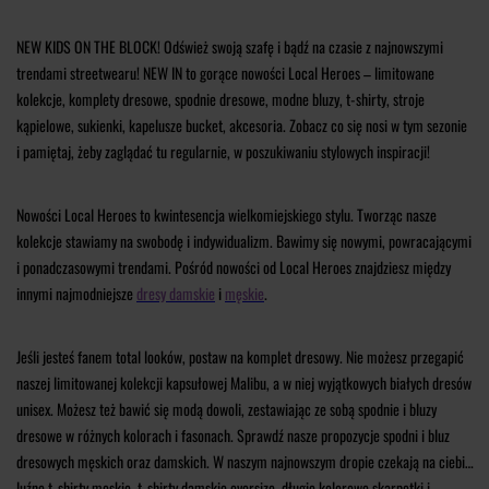
NEW KIDS ON THE BLOCK! Odśwież swoją szafę i bądź na czasie z najnowszymi
trendami streetwearu! NEW IN to gorące nowości Local Heroes – limitowane
kolekcje, komplety dresowe, spodnie dresowe, modne bluzy, t-shirty, stroje
kąpielowe, sukienki, kapelusze bucket, akcesoria. Zobacz co się nosi w tym sezonie
i pamiętaj, żeby zaglądać tu regularnie, w poszukiwaniu stylowych inspiracji!
Nowości Local Heroes to kwintesencja wielkomiejskiego stylu. Tworząc nasze
kolekcje stawiamy na swobodę i indywidualizm. Bawimy się nowymi, powracającymi
i ponadczasowymi trendami. Pośród nowości od Local Heroes znajdziesz między
innymi najmodniejsze
dresy damskie
i
męskie
.
Jeśli jesteś fanem total looków, postaw na komplet dresowy. Nie możesz przegapić
naszej limitowanej kolekcji kapsułowej Malibu, a w niej wyjątkowych białych dresów
unisex. Możesz też bawić się modą dowoli, zestawiając ze sobą spodnie i bluzy
dresowe w różnych kolorach i fasonach. Sprawdź nasze propozycje spodni i bluz
dresowych męskich oraz damskich.
W naszym najnowszym dropie czekają na ciebie
luźne t-shirty męskie, t-shirty damskie oversize, długie kolorowe skarpetki i