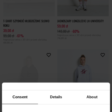
T-SHIRT SZPONCIĆ MŁODZIEŻOWE SŁOWO
JASNOSZARY LONGSLEEVE LH UNIVERSITY
ROKU
59,00 zł
39,00 zł
149,00 zł
-60%
99,00 zł
-61%
Najniższa cena z 30 dni przed obniżką
74,00 zł
Najniższa cena z 30 dni przed obniżką
49,00 zł
Consent
Details
About