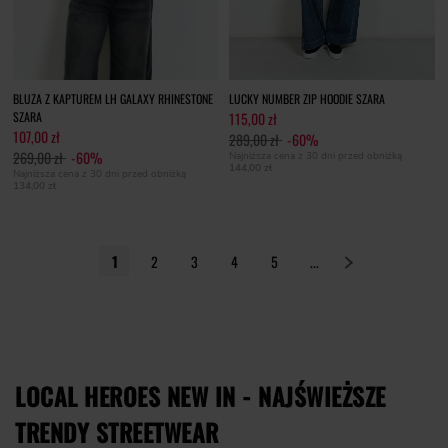
BLUZA Z KAPTUREM LH GALAXY RHINESTONE
LUCKY NUMBER ZIP HOODIE SZARA
SZARA
115,00 zł
107,00 zł
289,00 zł
-60%
269,00 zł
-60%
Najniższa cena z 30 dni przed obniżką
144,00 zł
Najniższa cena z 30 dni przed obniżką
134,00 zł
1
2
3
4
5
...
LOCAL HEROES NEW IN - NAJŚWIEŻSZE
TRENDY STREETWEAR