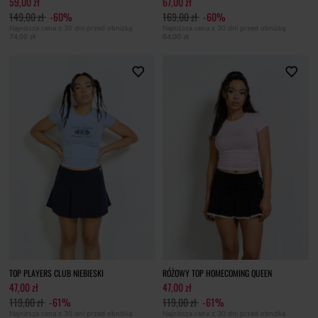
59,00 zł
67,00 zł
149,00 zł
-60%
169,00 zł
-60%
Najniższa cena z 30 dni przed obniżką
Najniższa cena z 30 dni przed obniżką
74,00 zł
84,00 zł
TOP PLAYERS CLUB NIEBIESKI
RÓŻOWY TOP HOMECOMING QUEEN
47,00 zł
47,00 zł
119,00 zł
-61%
119,00 zł
-61%
Najniższa cena z 30 dni przed obniżką
Najniższa cena z 30 dni przed obniżką