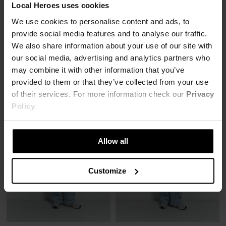
Local Heroes uses cookies
We use cookies to personalise content and ads, to
CIEMNOSZARA BLUZA LH GRUNGE
SZARA BLUZA LH ROMANTIC
provide social media features and to analyse our traffic.
119,00 zł
119,00 zł
We also share information about your use of our site with
299,00 zł
-60%
299,00 zł
-60%
our social media, advertising and analytics partners who
Najniższa cena z 30 dni przed obniżką
Najniższa cena z 30 dni przed obniżką
149,00 zł
149,00 zł
may combine it with other information that you’ve
provided to them or that they’ve collected from your use
of their services. For more information check our
Privacy
Policy
.
Allow all
Customize