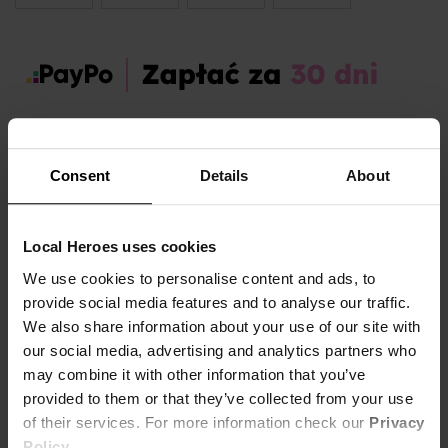
Zamów dziś, a paczkę otrzymasz:
śr. 12.08 - pt. 14.08
Consent
Details
About
OPIS I TABELA ROZMIARÓW
Sezon:
Lato
Local Heroes uses cookies
Płeć:
Women
We use cookies to personalise content and ads, to
Kolor produktu:
Czarny
provide social media features and to analyse our traffic.
We also share information about your use of our site with
Materiał:
95% Bawełna,
5% Elastan
our social media, advertising and analytics partners who
may combine it with other information that you’ve
Pokaż więcej +
All black. All eyes on you.
provided to them or that they’ve collected from your use
of their services. For more information check our
Privacy
Czarny top LH to klasyk, który nigdy nie gra tła. Minimalistyczny,
MATERIAŁ
Policy
.