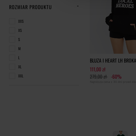
ROZMIAR PRODUKTU
XXS
XS
S
M
L
BLUZA I HEART LH BRO
XL
111,00 zł
279,00 zł
-60%
XXL
Najniższa cena z 30 dni przed o