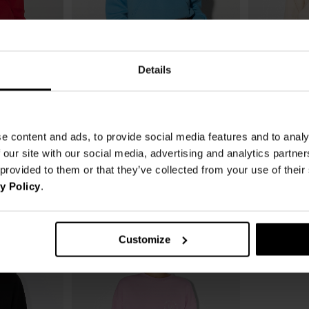
Details
 GLITTER
BLUZA LOVE MOTEL NIEBIESKA
BLUZA LH CL
95,00 zł
83,00 zł
e content and ads, to provide social media features and to analy
259,00 zł
-63%
239,00 zł
-
 our site with our social media, advertising and analytics partn
Najniższa cena z 30 dni przed obniżką
95,83 zł
Najniższa cena z 3
 provided to them or that they’ve collected from your use of thei
bniżką
124,00 zł
y Policy
.
Customize