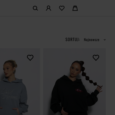
KOSZYK:
M KONTO
Nie posiadasz produktów w koszyku
LOGUJ SIĘ
SORTUJ:
Najnowsze
MAM KONTA
ŁÓŻ KONTO