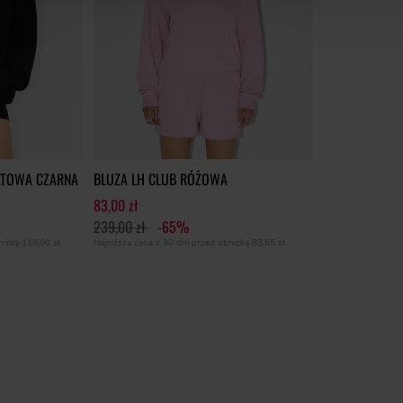
KATOWA CZARNA
BLUZA LH CLUB RÓŻOWA
83,00 zł
239,00 zł
-65%
bniżką
119,00 zł
Najniższa cena z 30 dni przed obniżką
83,65 zł