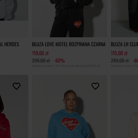
AL HEROES
BLUZA LOVE MOTEL ROZPINANA CZARNA
BLUZA LH CL
119,00 zł
115,00 zł
299,00 zł
-60%
289,00 zł
-
Najniższa cena z 30 dni przed obniżką
143,00 zł
Najniższa cena z 3