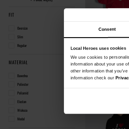
FIT
Oversize
Consent
Slim
BLUZA ROZPINANA BLUSH
Regular
Local Heroes uses cookies
CZERWONA
We use cookies to personalis
99,00 zł
MATERIAŁ
information about your use of
249,00 zł
-60%
other information that you’ve
Najniższa cena z 30 dni przed o
Bawełna
information check our
Privac
Poliester
Poliamid
Elastan
Wiskoza
Modal