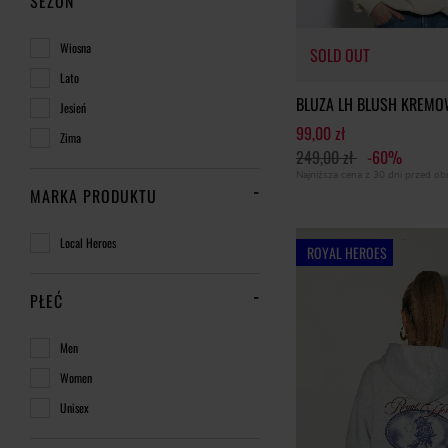
SEZON
Wiosna
SOLD OUT
Lato
BLUZA LH BLUSH KREM
Jesień
99,00 zł
Zima
249,00 zł
-60%
Najniższa cena z 30 dni przed o
MARKA PRODUKTU
Local Heroes
ROYAL HEROES
PŁEĆ
Men
Women
Unisex