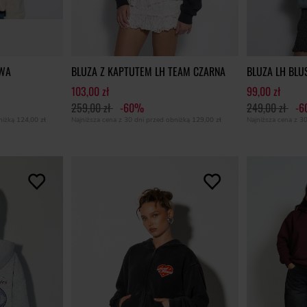
OWA
BLUZA Z KAPTUTEM LH TEAM CZARNA
BLUZA LH BLU
103,00 zł
99,00 zł
259,00 zł
-60%
249,00 zł
-
bniżką
124,00 zł
Najniższa cena z 30 dni przed obniżką
129,00 zł
Najniższa cena z 3
+2