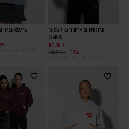
SH JASNOSZARA
BLUZA Z KAPTUREM SUPERSTAR
CZARNA
60%
103,00 zł
0 dni przed obniżką
124,00 zł
259,00 zł
-60%
Najniższa cena z 30 dni przed obniżką
129,00 zł
+2