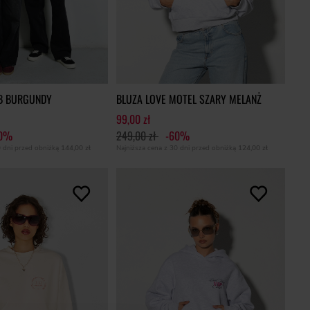
UB BURGUNDY
BLUZA LOVE MOTEL SZARY MELANŻ
99,00 zł
60%
249,00 zł
-60%
0 dni przed obniżką
144,00 zł
Najniższa cena z 30 dni przed obniżką
124,00 zł