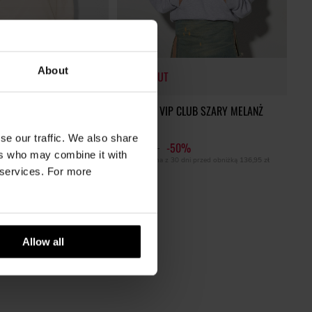
About
SOLD OUT
UB JASNOBEŻOWA
BLUZA LH VIP CLUB SZARY MELANŻ
124,50 zł
se our traffic. We also share
65%
249,00 zł
-50%
SOLD OUT
ers who may combine it with
0 dni przed obniżką
83,65 zł
Najniższa cena z 30 dni przed obniżką
136,95 zł
r services. For more
Allow all