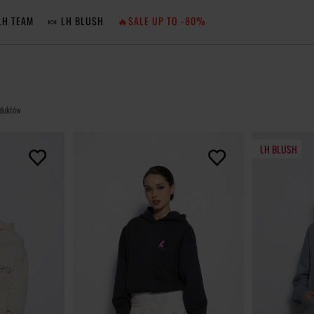
LH TEAM
🍬 LH BLUSH
🔥SALE UP TO -80%
MA
ZA
oduktów
LH BLUSH
NIE 
ZA