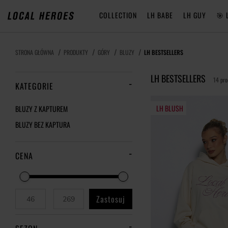
COLLECTION
LH BABE
LH GUY
🎯 
STRONA GŁÓWNA
PRODUKTY
GÓRY
BLUZY
LH BESTSELLERS
LH BESTSELLERS
14 pr
KATEGORIE
LH BLUSH
BLUZY Z KAPTUREM
BLUZY BEZ KAPTURA
CENA
Zastosuj