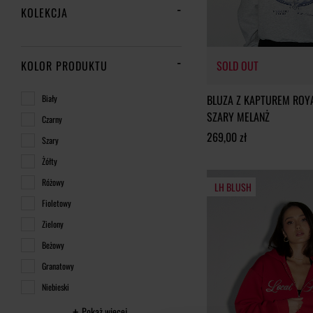
KOLEKCJA
KOLOR PRODUKTU
SOLD OUT
BLUZA Z KAPTUREM ROY
Biały
SZARY MELANŻ
Czarny
SOLD OUT
269,00 zł
Szary
Żółty
Różowy
LH BLUSH
Fioletowy
Zielony
Beżowy
Granatowy
Niebieski
Pokaż więcej