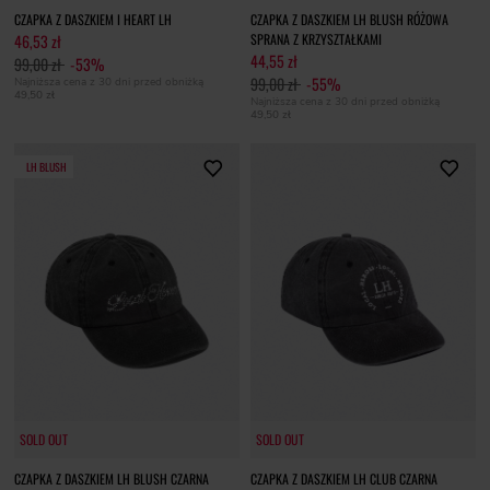
CZAPKA Z DASZKIEM I HEART LH
CZAPKA Z DASZKIEM LH BLUSH RÓŻOWA
46,53 zł
SPRANA Z KRZYSZTAŁKAMI
44,55 zł
99,00 zł
-53%
99,00 zł
-55%
Najniższa cena z 30 dni przed obniżką
49,50 zł
Najniższa cena z 30 dni przed obniżką
49,50 zł
LH BLUSH
SOLD OUT
SOLD OUT
SOLD OUT
SOLD OUT
CZAPKA Z DASZKIEM LH BLUSH CZARNA
CZAPKA Z DASZKIEM LH CLUB CZARNA