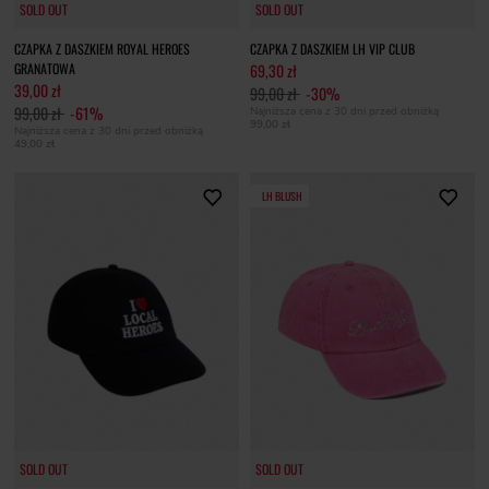
SOLD OUT
SOLD OUT
SOLD OUT
SOLD OUT
CZAPKA Z DASZKIEM ROYAL HEROES
CZAPKA Z DASZKIEM LH VIP CLUB
GRANATOWA
69,30 zł
39,00 zł
99,00 zł
-30%
99,00 zł
-61%
Najniższa cena z 30 dni przed obniżką
99,00 zł
Najniższa cena z 30 dni przed obniżką
49,00 zł
LH BLUSH
SOLD OUT
SOLD OUT
SOLD OUT
SOLD OUT