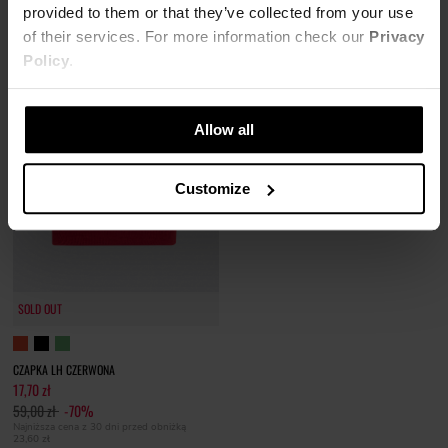
provided to them or that they’ve collected from your use
23,60 zł
of their services. For more information check our
Privacy
Policy
.
Allow all
Customize
SOLD OUT
CZAPKA LH CZERWONA
17,70 zł
59,00 zł
-70%
Najniższa cena z 30 dni przed obniżką
23,60 zł