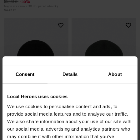
99,00 zł
-55%
Najniższa cena z 30 dni przed obniżką
54,45 zł
Consent
Details
About
Local Heroes uses cookies
SOLD OUT
SOLD OUT
We use cookies to personalise content and ads, to
provide social media features and to analyse our traffic.
We also share information about your use of our site with
CZAPKA LH CZARNA
CZAPKA LH CIEMNOZIELONA
59,00 zł
17,70 zł
our social media, advertising and analytics partners who
59,00 zł
-70%
may combine it with other information that you’ve
Najniższa cena z 30 dni przed obniżką