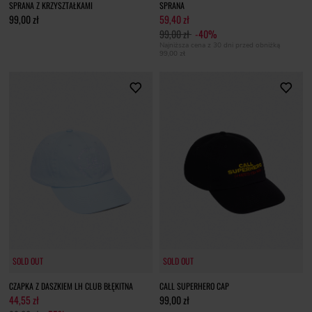
SPRANA Z KRZYSZTAŁKAMI
SPRANA
99,00 zł
59,40 zł
99,00 zł
-40%
Najniższa cena z 30 dni przed obniżką
99,00 zł
SOLD OUT
SOLD OUT
SOLD OUT
SOLD OUT
CZAPKA Z DASZKIEM LH CLUB BŁĘKITNA
CALL SUPERHERO CAP
44,55 zł
99,00 zł