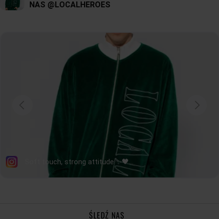
bucket, jak i zupełnie odjechanej wersji jaskrawego różu czy błękitu. W naszej
ofercie znalazły się również kapelusze bucket z oryginalnymi printami, a także
czapki bucket wykonane z polaru, idealne na chłodniejsze dni.
ŚLEDŹ NAS