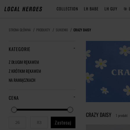
COLLECTION
LH BABE
LH GUY
🎯 
STRONA GŁÓWNA
PRODUKTY
SUKIENKI
CRAZY DAISY
KATEGORIE
Z DŁUGIM RĘKAWEM
Z KRÓTKIM RĘKAWEM
NA RAMIĄCZKACH
CENA
CRAZY DAISY
1 produkt
Zastosuj