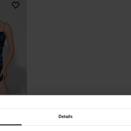
 NIGHT
Details
bniżką
47,80 zł