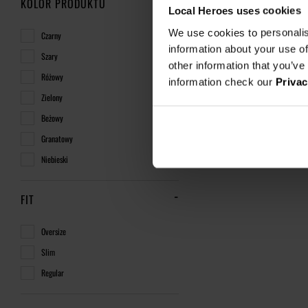
KOLOR PRODUKTU
Local Heroes uses cookies
We use cookies to personalis
Czarny
information about your use of
Szary
other information that you’ve
Różowy
information check our
Privac
Zielony
Beżowy
Granatowy
Niebieski
FIT
Oversize
Slim
Regular