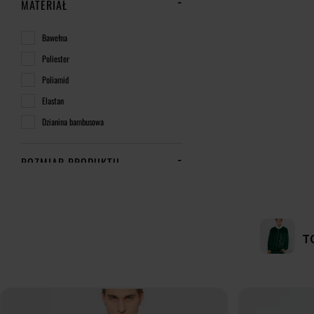
MATERIAŁ
Bawełna
Poliester
Poliamid
Elastan
Dzianina bambusowa
ROZMIAR PRODUKTU
XS
S
M
L
ONE SIZE