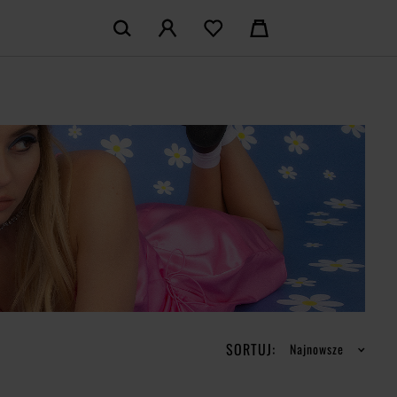
KOSZYK:
M KONTO
Nie posiadasz produktów w koszyku
LOGUJ SIĘ
MAM KONTA
ŁÓŻ KONTO
SORTUJ:
Najnowsze