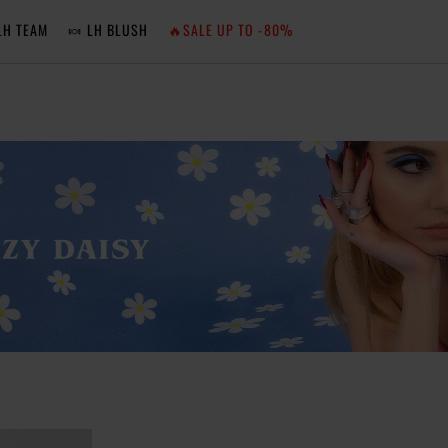
LH TEAM
🍬 LH BLUSH
🔥SALE UP TO -80%
MA
ZA
NIE 
ZA