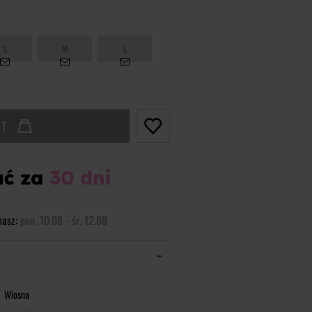
S
M
L
UT
masz:
pon. 10.08 - śr. 12.08
Wiosna