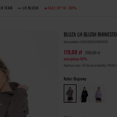
LH TEAM
🍬 LH BLUSH
🔥SALE UP TO -80%
MA
BLUZA LH BLUSH RHINEST
ZA
Kod produktu: LHKS25BZA018884X00
119,00 zł
299,00 zł
oszczędzasz 60%
NIE 
Najniższa cena z 30 dni przed obniżką: 149,00 z
ZA
Kolor:
Brązowy