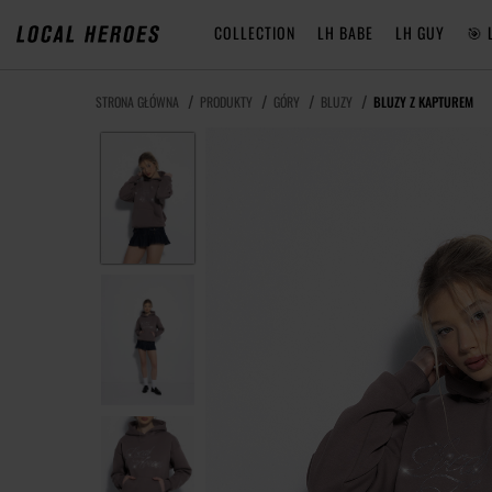
COLLECTION
LH BABE
LH GUY
🎯 
STRONA GŁÓWNA
PRODUKTY
GÓRY
BLUZY
BLUZY Z KAPTUREM