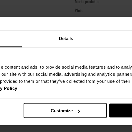
Marka produktu:
Płeć:
Kolor produktu:
Materiał:
Pok
Details
Regular
MATERIAŁ
80% bawełna 20% poliester
80% Bawełna,
20% Poliester
KOSZT DOSTAWY
e content and ads, to provide social media features and to analy
Modelka ma na sobie rozmiar S
 our site with our social media, advertising and analytics partn
Wzrost modelki 177 cm
SZCZEGÓŁOWE INFORMACJE
 provided to them or that they’ve collected from your use of thei
NAJTAŃSZA DOSTAWA OD 16,99 
XXS
X
y Policy
.
DARMOWA DOSTAWA OD 399 P
ZWROTY
Nazwa produktu:
DŁUGOŚĆ
CAŁKOWITA
64
66
Kod produktu:
OPINIE
Możesz dokonać zwrotu produktu
Customize
SZEROKOŚĆ
Marka:
zamówienia. Więcej informacji z
PRZODU
54
56
Producent:
SZEROKOŚ