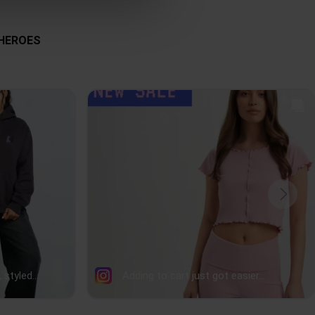
45
47
49
51
Strona główna
,
Produkty
,
Góry
,
Bluzy
,
Bluzy z kapturem
58
59
60
61
Brązowy
XXS
,
XS
,
S
,
M
,
L
,
XL