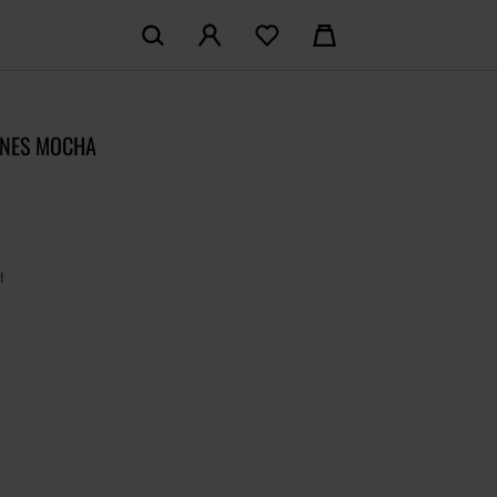
KOSZYK:
M KONTO
Nie posiadasz produktów w koszyku
ONES MOCHA
LOGUJ SIĘ
MAM KONTA
ł
ŁÓŻ KONTO