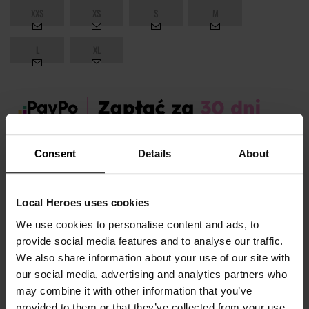
XXS
XS
S
M
L
XL
Zamów dziś, a paczkę otrzymasz:
pon. 10.08 - śr. 12.08
Consent
Details
About
OPIS I TABELA ROZMIARÓW
Local Heroes uses cookies
Sezon:
Wiosna
We use cookies to personalise content and ads, to
provide social media features and to analyse our traffic.
Marka produktu:
Local Heroes
We also share information about your use of our site with
Płeć:
Women
our social media, advertising and analytics partners who
Kolor produktu:
Czarny
may combine it with other information that you’ve
Materiał:
80% Bawełna,
20% Poliester
provided to them or that they’ve collected from your use