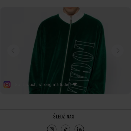
Rozmiar:
XXS
,
XS
,
S
,
M
,
L
,
XL
tolerancja wymiarów do +/- 2cm
Jak mierzymy nasze produkty?
ŚLEDŹ NAS