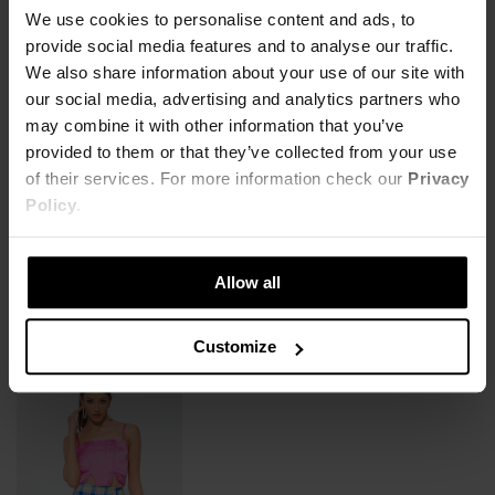
MATERIAŁ
przodu. Zapinane na trzy zatrzaski. Body wykonane z poliestru i
We use cookies to personalise content and ads, to
95% Poliester,
5% Elastan
elastanu - połączenie tych materiałów pozwala na idealne
provide social media features and to analyse our traffic.
KOSZT DOSTAWY
dopasowanie do sylwetki.
We also share information about your use of our site with
our social media, advertising and analytics partners who
SZCZEGÓŁOWE INFORMACJE
NAJTAŃSZA DOSTAWA OD 16,99 PLN
Slim fit
may combine it with other information that you’ve
95% poliester 5% elastan
DARMOWA DOSTAWA OD 399 PLN
provided to them or that they’ve collected from your use
ZWROTY
Nazwa produktu:
BODY TRIPPY
of their services. For more information check our
Privacy
Kod produktu:
LHKW19TOP002755X00
Modelka ma na sobie rozmiar S
Policy
.
OPINIE
Możesz dokonać zwrotu produktu w ciągu 14 dni od otrzymania
Wzrost modelki: 176 cm
Marka:
Local Heroes
zamówienia. Więcej informacji znajdziesz
tutaj
.
Producent:
Greenpoint S.A., ul. Domagały 3, 30-
XS
S
M
L
741 Kraków -
Kontakt
Allow all
Kategoria:
Strona główna
,
Produkty
,
Góry
,
Body
STWÓRZ ZESTAW
DŁUGOŚĆ CAŁKOWITA
68cm
69.5cm
71cm
72.5cm
Kolor:
Niebieski
Customize
Rozmiar:
XS
,
S
,
M
,
L
SZEROKOŚĆ PRZODU
34cm
36cm
38cm
40cm
SZEROKOŚĆ TALII
29cm
31cm
33cm
35cm
SZEROKOŚĆ BIODER
34cm
36cm
38cm
40cm