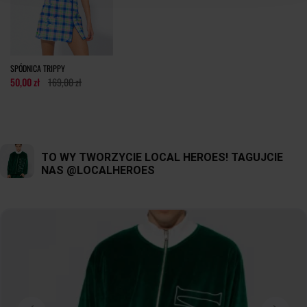
tolerancja wymiarów do +/- 2cm
Jak mierzymy nasze produkty?
SPÓDNICA TRIPPY
50,00 zł
169,00 zł