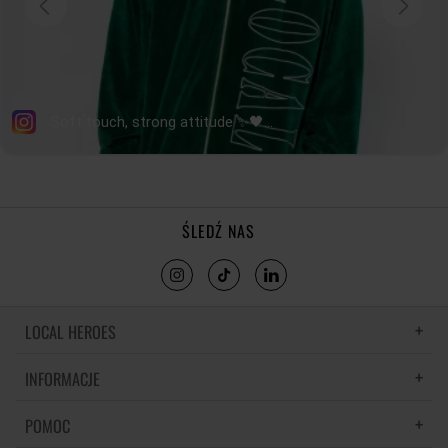
ŚLEDŹ NAS
LOCAL HEROES
INFORMACJE
LH MEMORIES
MATERIAŁY I PIELĘGNACJA
POMOC
POLITYKA PRYWATNOŚCI