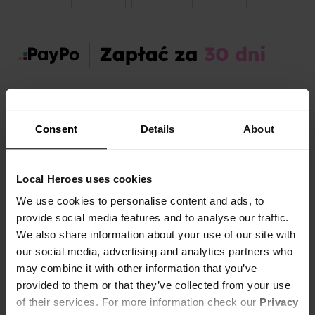
Zamów dziś, a paczkę otrzymasz:
pon. 10.08 - śr. 12.08
Consent
Details
About
OPIS I TABELA ROZMIARÓW
Sezon:
Jesień
Local Heroes uses cookies
Marka produktu:
Local Heroes
We use cookies to personalise content and ads, to
Płeć:
Women
provide social media features and to analyse our traffic.
Kolor produktu:
Czarny
We also share information about your use of our site with
our social media, advertising and analytics partners who
Materiał:
5% Elastan,
95% Dzianina bambusowa
Pokaż więcej +
may combine it with other information that you’ve
provided to them or that they’ve collected from your use
Dopasowany czarny top – minimalistyczny, ale z pazurem
of their services. For more information check our
Privacy