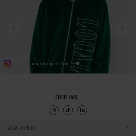
DŁUGOŚĆ RĘKAWA
12
12,5
13
13,5
tolerancja wymiarów do +/- 2cm
Jak mierzymy nasze produkty?
ŚLEDŹ NAS
LOCAL HEROES