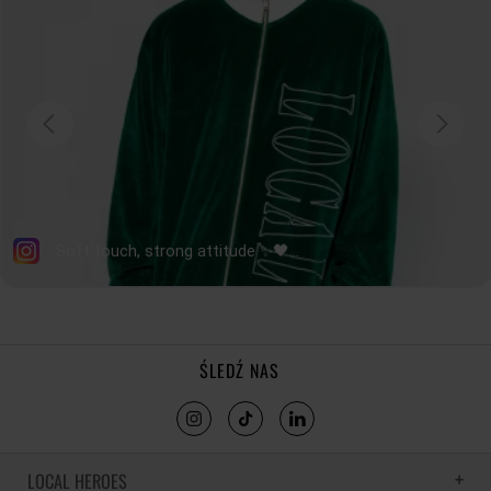
DOŁU
DŁUGOŚĆ
55
56
57
58
59
60
RĘKAWA
tolerancja wymiarów do +/- 2cm
Jak mierzymy nasze produkty?
ŚLEDŹ NAS
LOCAL HEROES