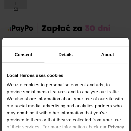
L
Zamów dziś, a paczkę otrzymasz:
pt. 07.08 - pon. 10.08
Consent
Details
About
OPIS I TABELA ROZMIARÓW
Local Heroes uses cookies
Sezon:
Zima
We use cookies to personalise content and ads, to
Płeć:
Women
provide social media features and to analyse our traffic.
Materiał:
87% Bawełna,
13% Poliester
We also share information about your use of our site with
our social media, advertising and analytics partners who
SZARA BLUZA LH ROMANTIC
-
COZY BUT MAKE IT CUTE
may combine it with other information that you’ve
Pokaż więcej +
provided to them or that they’ve collected from your use
Szara bluza LH ROMANTIC to vibe totalnie na co dzień - miękka,
of their services. For more information check our
Privacy