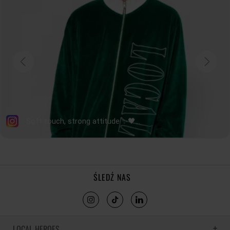
OBWÓD BIODER
47
49
51
53
55
57
tolerancja wymiarów do +/- 2cm
Jak mierzymy nasze produkty?
ŚLEDŹ NAS
LOCAL HEROES