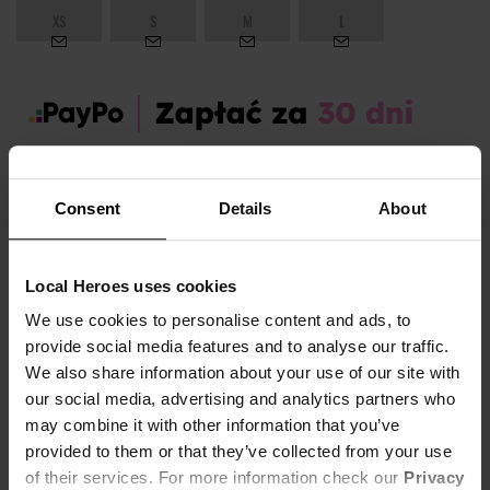
XS
S
M
L
Zamów dziś, a paczkę otrzymasz:
wt. 11.08 - czw. 13.08
Consent
Details
About
OPIS I TABELA ROZMIARÓW
Local Heroes uses cookies
Sezon:
Jesień
We use cookies to personalise content and ads, to
Płeć:
Women
provide social media features and to analyse our traffic.
Kolor produktu:
Różowy
We also share information about your use of our site with
Materiał:
75% Bawełna,
25% Poliester
our social media, advertising and analytics partners who
may combine it with other information that you’ve
Pokaż więcej +
provided to them or that they’ve collected from your use
Soft girl energy activated
of their services. For more information check our
Privacy