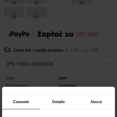
L
XL
Zamów dziś, a paczkę otrzymasz:
wt. 11.08 - czw. 13.08
OPIS I TABELA ROZMIARÓW
Sezon:
Jesień
Marka produktu:
Local Heroes
Płeć:
Women
Kolor produktu:
Brązowy
Consent
Details
About
Materiał:
80% Bawełna,
20% Poliester
Pokaż więcej +