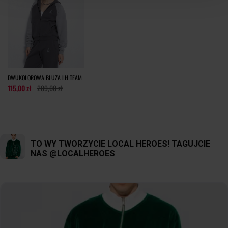
OBWÓD W
48
50
52
54
56
58
BIODRACH
tolerancja wymiarów do +/- 2cm
Jak mierzymy nasze produkty?
DWUKOLOROWA BLUZA LH TEAM
115,00 zł
289,00 zł