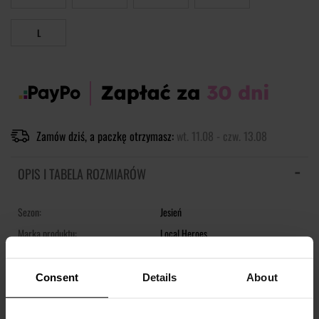
L
Zamów dziś, a paczkę otrzymasz:
wt. 11.08 - czw. 13.08
OPIS I TABELA ROZMIARÓW
Sezon:
Jesień
Marka produktu:
Local Heroes
Płeć:
Women
Kolor produktu:
Różowy
Consent
Details
About
Materiał:
100% Poliester
Pokaż więcej +