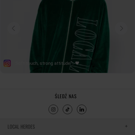
tolerancja wymiarów do +/- 2cm
Jak mierzymy nasze produkty?
ŚLEDŹ NAS
LOCAL HEROES