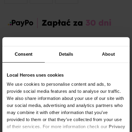
Zamów dziś, a paczkę otrzymasz:
wt. 11.08 - czw. 13.08
Consent
Details
About
OPIS I TABELA ROZMIARÓW
Sezon:
Zima
Local Heroes uses cookies
Marka produktu:
Local Heroes
We use cookies to personalise content and ads, to
Płeć:
Women
provide social media features and to analyse our traffic.
Kolor produktu:
Różowy
We also share information about your use of our site with
our social media, advertising and analytics partners who
Materiał:
5% Elastan,
95% Wiskoza
Pokaż więcej +
may combine it with other information that you’ve
provided to them or that they’ve collected from your use
LH ROMANTIC PINK - SWEET & FEMININE VIBES
of their services. For more information check our
Privacy