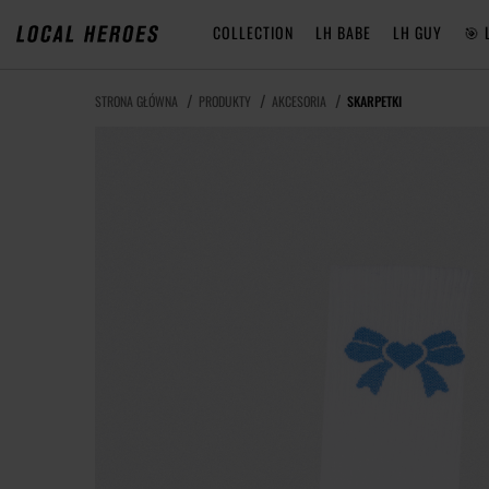
COLLECTION
LH BABE
LH GUY
🎯 
STRONA GŁÓWNA
PRODUKTY
AKCESORIA
SKARPETKI