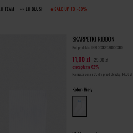
LH TEAM
🍬 LH BLUSH
🔥SALE UP TO -80%
MA
SKARPETKI RIBBON
ZA
Kod produktu: LHKL00SKP086000X00
11,00 zł
29,00 zł
oszczędzasz 62%
NIE 
Najniższa cena z 30 dni przed obniżką: 14,00 zł
ZA
Kolor:
Biały