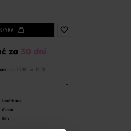
OSZYKA
masz:
pon. 10.08 - śr. 12.08
Local Heroes
Women
Biały