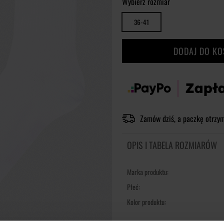
Wybierz rozmiar
36-41
DODAJ DO K
Zamów dziś, a paczkę otrzy
OPIS I TABELA ROZMIARÓW
Marka produktu:
Płeć:
Kolor produktu: