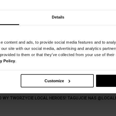
Białe skarpetki z niebieską koka
Pok
80% bawełna 15% poliamid 5
Details
KOSZT DOSTAWY
SZCZEGÓŁOWE INFORMACJE
NAJTAŃSZA DOSTAWA OD 16,99 
e content and ads, to provide social media features and to analy
 our site with our social media, advertising and analytics partn
DARMOWA DOSTAWA OD 399 P
ZWROTY
Nazwa produktu:
 provided to them or that they’ve collected from your use of thei
Kod produktu:
y Policy
.
OPINIE
Możesz dokonać zwrotu produktu
Marka:
zamówienia. Więcej informacji z
Producent:
Customize
Kategoria:
Kolor:
Rozmiar: