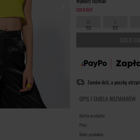
Wybierz rozmiar
SOLD OUT
XS
S
SOLD O
Zamów dziś, a paczkę otrzy
OPIS I TABELA ROZMIARÓW
Marka produktu:
Płeć:
Kolor produktu: