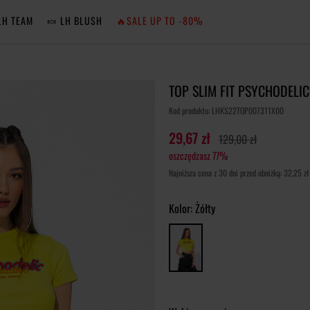
LH TEAM
🍬 LH BLUSH
🔥SALE UP TO -80%
MA
TOP SLIM FIT PSYCHODELI
ZA
Kod produktu: LHKS22TOP007311X00
29,67 zł
129,00 zł
oszczędzasz 77%
NIE 
Najniższa cena z 30 dni przed obniżką: 32,25 zł
ZA
Kolor:
Żółty