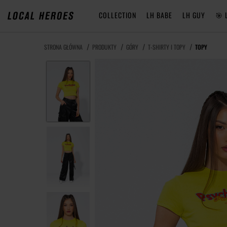
COLLECTION
LH BABE
LH GUY
🎯 
STRONA GŁÓWNA
PRODUKTY
GÓRY
T-SHIRTY I TOPY
TOPY