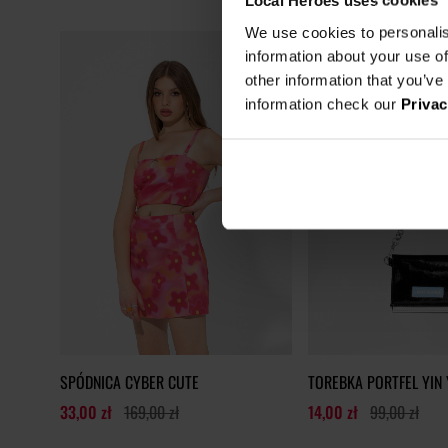
Local Heroes uses cookies
We use cookies to personalis
information about your use of
other information that you’ve
information check our
Privac
SPÓDNICA CYBER CUTE
TOREBKA PORTFEL YIN
33,00 zł
169,00 zł
14,00 zł
99,00 zł