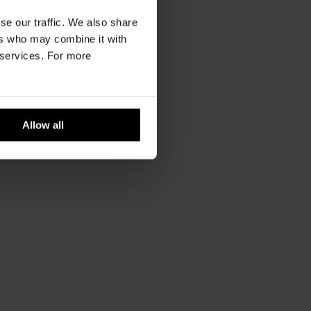
Żółty
se our traffic. We also share
XS
,
S
,
M
,
L
14cm
14.5cm
15cm
ers who may combine it with
5cm
r services. For more
Allow all