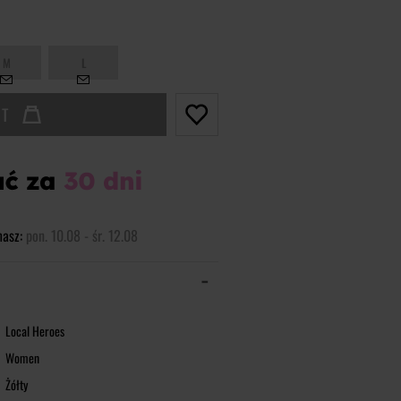
M
L
UT
masz:
pon. 10.08 - śr. 12.08
Local Heroes
Women
Żółty