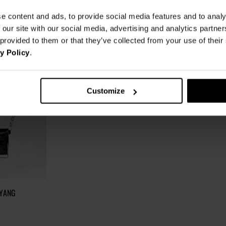
Kolor:
e content and ads, to provide social media features and to analy
Rozmiar:
DŁUGOŚĆ RĘKAWA
 our site with our social media, advertising and analytics partn
13.
 provided to them or that they’ve collected from your use of thei
y Policy
.
tolerancja wymiarów do +/- 2cm
Jak mierzymy nasze produkty?
Customize
 YANG