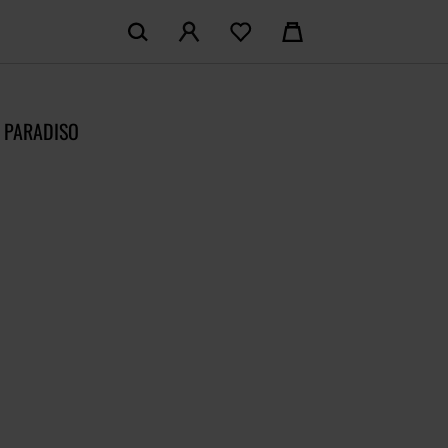
KOSZYK:
M KONTO
Nie posiadasz produktów w koszyku
C PARADISO
LOGUJ SIĘ
MAM KONTA
ŁÓŻ KONTO