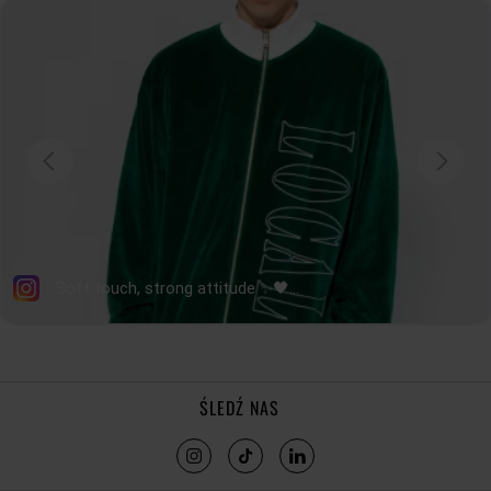
CAŁKOWITA
SZEROKOŚĆ
64
67
70
73
76
PRZODU
SZEROKOŚĆ DOŁU
44
47
50
53
56
DŁUGOŚĆ RĘKAWA
62,5
64
65,5
67
68,5
tolerancja wymiarów do +/- 2cm
Jak mierzymy nasze produkty?
ŚLEDŹ NAS