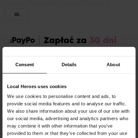
XXL
Zamów dziś, a paczkę otrzymasz:
pon. 10.08 - śr. 12.08
Consent
Details
About
OPIS I TABELA ROZMIARÓW
Local Heroes uses cookies
Sezon:
Zima
We use cookies to personalise content and ads, to
Marka produktu:
Local Heroes
provide social media features and to analyse our traffic.
Płeć:
Men
We also share information about your use of our site with
our social media, advertising and analytics partners who
Kolor produktu:
Pomarańczowy
may combine it with other information that you’ve
Materiał:
100% Bawełna
provided to them or that they’ve collected from your use
Pokaż więcej +