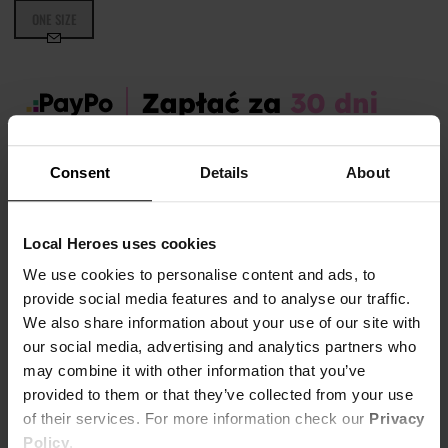
ONE SIZE
Zamów dziś, a paczkę otrzymasz:
wt. 11.08 - czw. 13.08
Consent
Details
About
OPIS I TABELA ROZMIARÓW
Local Heroes uses cookies
Marka produktu:
Local Heroes
We use cookies to personalise content and ads, to
Płeć:
Men,
Women,
Unisex
provide social media features and to analyse our traffic.
We also share information about your use of our site with
Kolor produktu:
Srebrny
our social media, advertising and analytics partners who
may combine it with other information that you’ve
Zestaw trzech srebrnych ozdób na buty: monogram LH, cyrkonia,
provided to them or that they’ve collected from your use
Pokaż więcej +
łańcuszek
of their services. For more information check our
Privacy
Policy
.