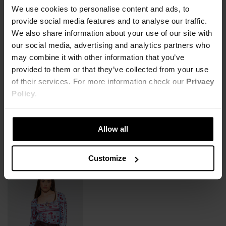
MATERIAŁ
zamek z tyłu. Z przodu silikonowy emblemat Local Heroes.
We use cookies to personalise content and ads, to
95% Poliester,
5% Elastan
provide social media features and to analyse our traffic.
KOSZT DOSTAWY
Regular fit
We also share information about your use of our site with
95% poliester 5% elastan
our social media, advertising and analytics partners who
SZCZEGÓŁOWE INFORMACJE
NAJTAŃSZA DOSTAWA OD 16,99 PLN
may combine it with other information that you’ve
Modelka ma na sobie rozmiar S
DARMOWA DOSTAWA OD 399 PLN
provided to them or that they’ve collected from your use
ZWROTY
Nazwa produktu:
SUKIENKA MAJESTY
Wzrost modelki: 168 cm
of their services. For more information check our
Privacy
Kod produktu:
LHKW19TOP003455X00
Policy
.
OPINIE
Możesz dokonać zwrotu produktu w ciągu 14 dni od otrzymania
XS
S
M
L
Marka:
Local Heroes
zamówienia. Więcej informacji znajdziesz
tutaj
.
Producent:
Greenpoint S.A., ul. Domagały 3, 30-
DŁUGOŚĆ ŚRODKA BEZ MISECZEK
54cm
55cm
56cm
57cm
741 Kraków -
Kontakt
Allow all
Kategoria:
Strona główna
,
Produkty
,
Sukienki
,
UZUPEŁNIJ LOOK
WYSOKOŚĆ ŚRODKA MISECZKI
13.5cm
14cm
14.5cm
15cm
Na ramiączkach
Customize
Kolor:
Niebieski
SZEROKOŚĆ PRZODU
36cm
38cm
40cm
42cm
Rozmiar:
XS
,
S
,
M
,
L
SZEROKOŚĆ TALII
36.5cm
38.5cm
40.5cm
42.5cm
SZEROKOŚĆ DOŁU
48cm
50cm
52cm
54cm