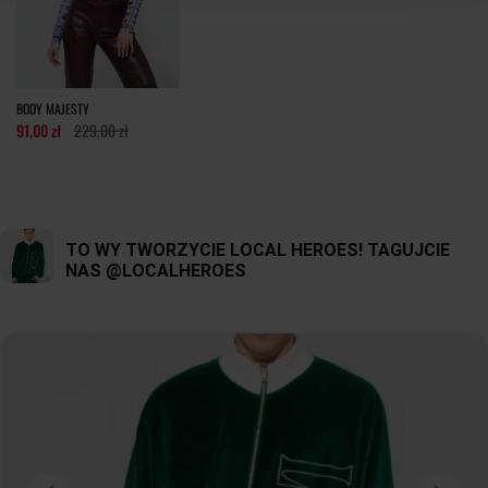
tolerancja wymiarów do +/- 2cm
Jak mierzymy nasze produkty?
BODY MAJESTY
91,00 zł
229,00 zł