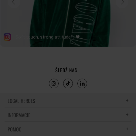
ŚLEDŹ NAS
LOCAL HEROES
INFORMACJE
LH MEMORIES
MATERIAŁY I PIELĘGNACJA
POMOC
POLITYKA PRYWATNOŚCI