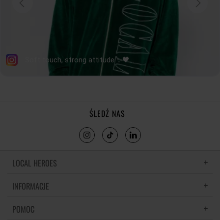
ŚLEDŹ NAS
LOCAL HEROES
INFORMACJE
LH MEMORIES
MATERIAŁY I PIELĘGNACJA
POMOC
POLITYKA PRYWATNOŚCI