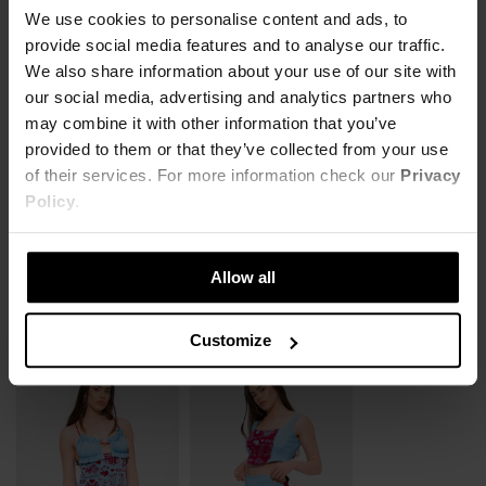
MATERIAŁ
delikatnym marszczeniem na ramieniu. Dekolt wykończony łezką.
We use cookies to personalise content and ads, to
95% Poliester,
5% Elastan
Body zapinane w kroku na zatrzaski.
provide social media features and to analyse our traffic.
KOSZT DOSTAWY
We also share information about your use of our site with
Slim fit
our social media, advertising and analytics partners who
SZCZEGÓŁOWE INFORMACJE
NAJTAŃSZA DOSTAWA OD 16,99 PLN
95% poliester 5% elastan
may combine it with other information that you’ve
DARMOWA DOSTAWA OD 399 PLN
provided to them or that they’ve collected from your use
ZWROTY
Nazwa produktu:
BODY MAJESTY
Modelka ma na sobie rozmiar S
of their services. For more information check our
Privacy
Kod produktu:
LHKS22TSL000655X00
Wzrost modelki: 168 cm
Policy
.
OPINIE
Możesz dokonać zwrotu produktu w ciągu 14 dni od otrzymania
Marka:
Local Heroes
zamówienia. Więcej informacji znajdziesz
tutaj
.
XS
S
M
L
Producent:
Greenpoint S.A., ul. Domagały 3, 30-
741 Kraków -
Kontakt
Allow all
DŁUGOŚĆ CAŁKOWITA
69.5cm
71cm
72.5cm
74cm
Kategoria:
Strona główna
,
Produkty
,
Góry
,
Body
UZUPEŁNIJ LOOK
Kolor:
Niebieski
Customize
SZEROKOŚĆ PRZODU
34.5cm
36.5cm
38.5cm
40.5cm
Rozmiar:
XS
,
S
,
M
,
L
SZEROKOŚĆ BIODER
30.5cm
32.5cm
34.5cm
36.5cm
DŁUGOŚĆ RĘKAWA
66.5cm
67cm
67.5cm
68cm