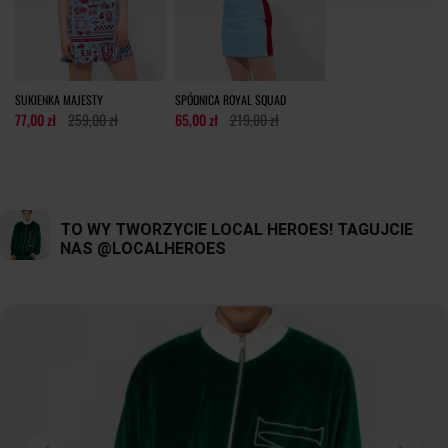
tolerancja wymiarów do +/- 2cm
Jak mierzymy nasze produkty?
SUKIENKA MAJESTY
SPÓDNICA ROYAL SQUAD
77,00 zł
259,00 zł
65,00 zł
219,00 zł