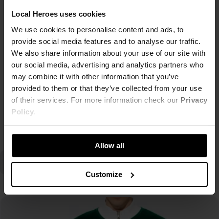
spodenkami. Są idealne na każdą pogodę i okazję.
Local Heroes uses cookies
We use cookies to personalise content and ads, to
Cechą, która wyróżnia kolekcję LH CLUB jest jej uniwersalności. Przeznaczona
provide social media features and to analyse our traffic.
zarówno dla kobiet jak i mężczyzn. Unisexowe kroje i kolory może teraz nosić
We also share information about your use of our site with
każdy! Twoja druga połowka od tej pory nie musi się już martwić o perfect match.
our social media, advertising and analytics partners who
Oprócz spodni i bluz w ofercie
LH CLUB
znajdziecie również kolorowe, długie i
may combine it with other information that you’ve
ciepłe
skarpetki
, które dopełnią cały look. Ciesząca się coraz większą
provided to them or that they’ve collected from your use
popularnością kolekcja LH CLUB to ponadczasowe ubrania, które pozostaną z Tobą
of their services. For more information check our
Privacy
na lata. Sprawdź jakie
dodatki
i
t-shirty
możesz połączyć z setami LH CLUB.
Policy
.
Czytaj więcej
Allow all
Customize