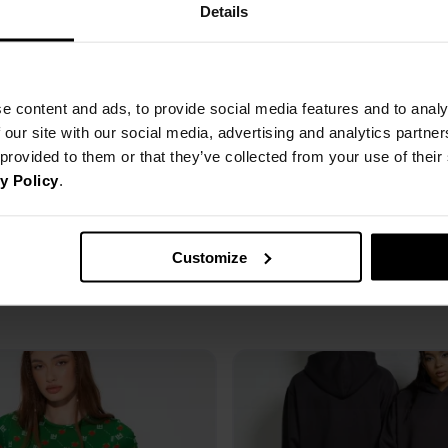
no dla kobiet jak i mężczyzn. Unisexowe kroje i kolory może teraz nosić każdy! Twoja dru
Details
óre dopełnią cały look. Ciesząca się coraz większą popularnością kolekcja LH CLUB to pon
e content and ads, to provide social media features and to analy
 our site with our social media, advertising and analytics partn
 provided to them or that they’ve collected from your use of thei
y Policy
.
Customize