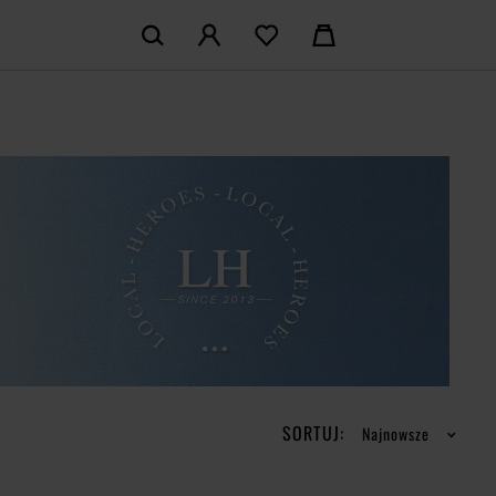
KOSZYK:
M KONTO
Nie posiadasz produktów w koszyku
LOGUJ SIĘ
MAM KONTA
ŁÓŻ KONTO
SORTUJ:
Najnowsze