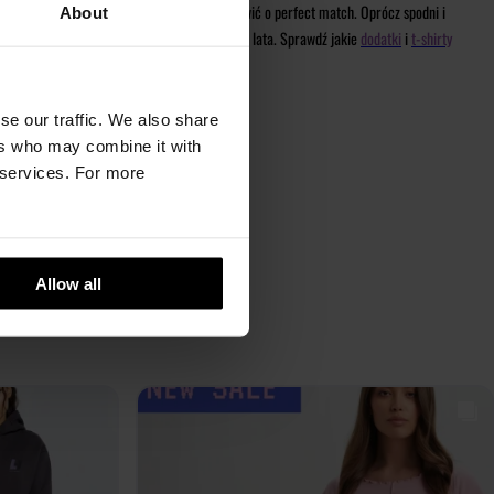
ga połowka od tej pory nie musi się już martwić o perfect match. Oprócz spodni i
About
adczasowe ubrania, które pozostaną z Tobą na lata. Sprawdź jakie
dodatki
i
t-shirty
se our traffic. We also share
ers who may combine it with
r services. For more
Allow all