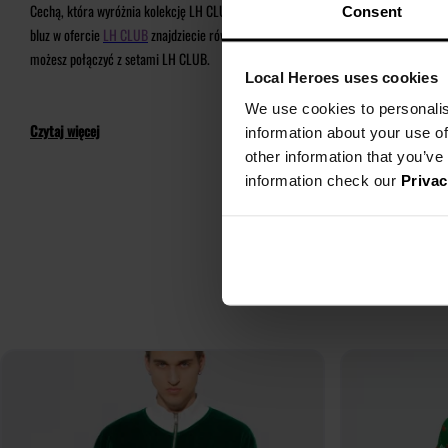
Cechą, która wyróżnia kolekcję LH CLUB jest jej uniwersalności. Przeznaczona zarów
Consent
bluz w ofercie
LH CLUB
znajdziecie również kolorowe, długie i ciepłe
skarpetki
, kt
możesz połączyć z setami LH CLUB.
Local Heroes uses cookies
We use cookies to personalis
Czytaj więcej
information about your use of
other information that you’ve
information check our
Privac