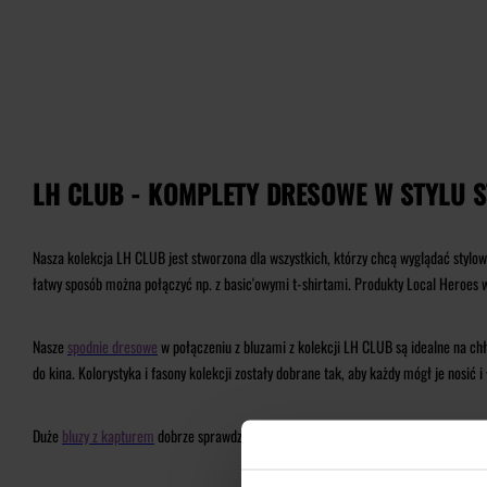
LH CLUB - KOMPLETY DRESOWE W STYLU 
Nasza kolekcja LH CLUB jest stworzona dla wszystkich, którzy chcą wyglądać stylow
łatwy sposób można połączyć np. z basic'owymi t-shirtami. Produkty Local Heroes w
Nasze
spodnie dresowe
w połączeniu z bluzami z kolekcji LH CLUB są idealne na chło
do kina. Kolorystyka i fasony kolekcji zostały dobrane tak, aby każdy mógł je nosić
Duże
bluzy z kapturem
dobrze sprawdzą się w połączeniu ze
spodniami dresowymi
,