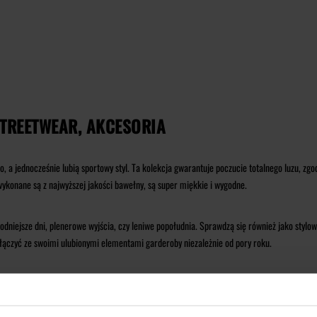
STREETWEAR, AKCESORIA
o, a jednocześnie lubią sportowy styl. Ta kolekcja gwarantuje poczucie totalnego luzu, 
ykonane są z najwyższej jakości bawełny, są super miękkie i wygodne.
dniejsze dni, plenerowe wyjścia, czy leniwe popołudnia. Sprawdzą się również jako stylowy
 i łączyć ze swoimi ulubionymi elementami garderoby niezależnie od pory roku.
spódnicami
z kolekcji
LH BABE
, czy
szortami
w stylu bikerów lub dresowymi spodenkami. S