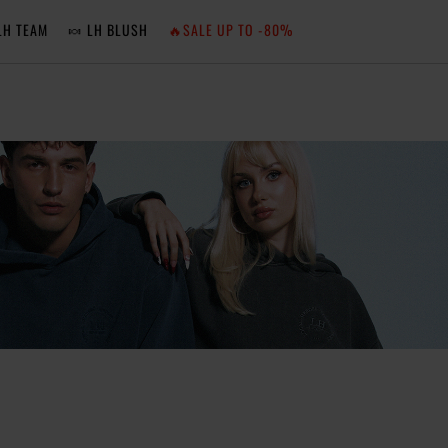
LH TEAM
🍬 LH BLUSH
🔥SALE UP TO -80%
MA
ZA
NIE 
ZA