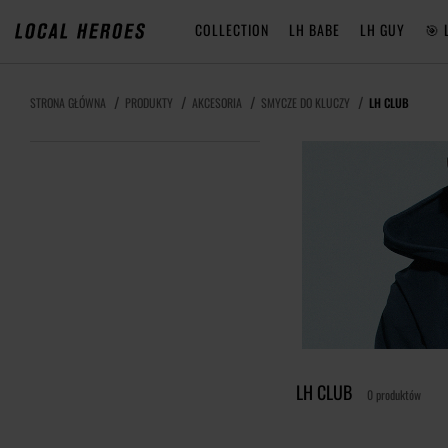
COLLECTION
LH BABE
LH GUY
🎯 
STRONA GŁÓWNA
PRODUKTY
AKCESORIA
SMYCZE DO KLUCZY
LH CLUB
LH CLUB
0 produktów