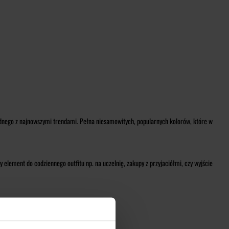
zgodnego z najnowszymi trendami. Pełna niesamowitych, popularnych kolorów, które w
 element do codziennego outfitu np. na uczelnię, zakupy z przyjaciółmi, czy wyjście
ą idealne na każdą pogodę i okazję.