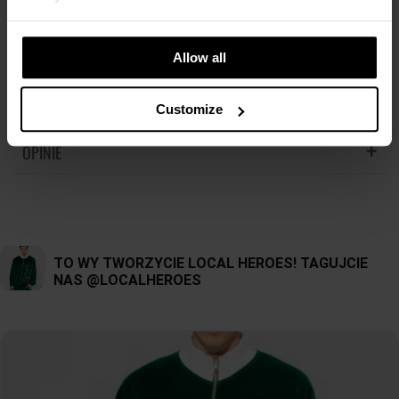
Lżejsza dzianina, idealna na letnie wieczory.
KOSZT DOSTAWY
Regular fit
Allow all
SZCZEGÓŁOWE INFORMACJE
NAJTAŃSZA DOSTAWA OD 16,99 PLN
Kieszenie
DARMOWA DOSTAWA OD 399 PLN
ZWROTY
88% bawełna 12% poliester
Nazwa produktu:
SZORTY LH CLUB BŁĘKITNE
Customize
Kod produktu:
LHKL00SZO098455X00
Modelka ma na sobie rozmiar S
OPINIE
Możesz dokonać zwrotu produktu w ciągu 14 dni od otrzymania
Marka:
Local Heroes
Wzrost modelki: 168 cm
zamówienia. Więcej informacji znajdziesz
tutaj
.
Producent:
Greenpoint S.A., ul. Domagały 3, 30-
741 Kraków -
Kontakt
S
M
L
Kategoria:
Strona główna
,
Produkty
,
Doły
,
Szorty
DŁUGOŚĆ NOGAWKI
35cm
36cm
37cm
Kolor:
Niebieski
Rozmiar:
L
SZEROKOŚĆ W PASIE
32cm
34cm
36cm
SZEROKOŚĆ W BIODRACH
55cm
57cm
59cm