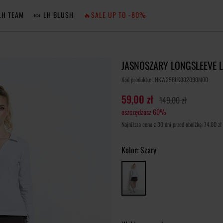
LH TEAM
🍬 LH BLUSH
🔥SALE UP TO -80%
MA
JASNOSZARY LONGSLEEVE L
ZA
Kod produktu: LHKW25BLK002090M00
59,00 zł
149,00 zł
oszczędzasz 60%
NIE 
Najniższa cena z 30 dni przed obniżką: 74,00 zł
ZA
Kolor:
Szary