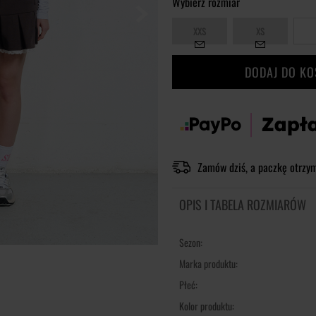
Wybierz rozmiar
XXS
XS
DODAJ DO K
Zamów dziś, a paczkę otrzy
OPIS I TABELA ROZMIARÓW
Sezon:
Marka produktu:
Płeć:
Kolor produktu: