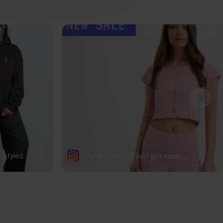
41
43
45
,5
64,5
65,5
66,5