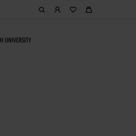
KOSZYK:
M KONTO
Nie posiadasz produktów w koszyku
H UNIVERSITY
LOGUJ SIĘ
MAM KONTA
ŁÓŻ KONTO