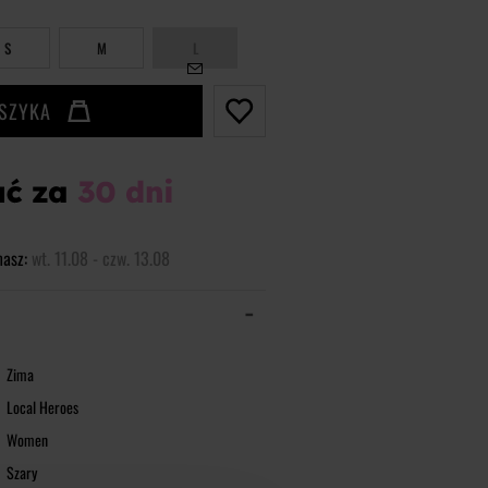
S
M
L
OSZYKA
masz:
wt. 11.08 - czw. 13.08
Zima
Local Heroes
Women
Szary