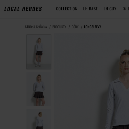
COLLECTION
LH BABE
LH GUY
🎯 
STRONA GŁÓWNA
PRODUKTY
GÓRY
LONGSLEEVY