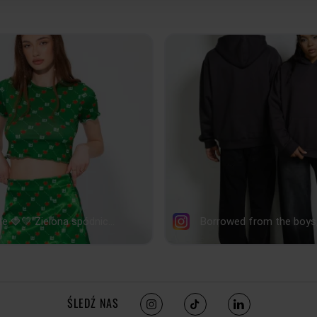
PRZODU
SZEROKOŚĆ DOŁU
37
39
DŁUGOŚĆ RĘKAWA
62,5
63
tolerancja wymiarów do +/- 2cm
Jak mierzymy nasze produkty?
ŚLEDŹ NAS