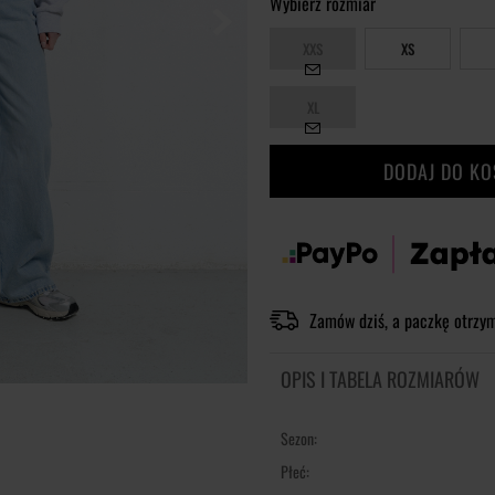
Wybierz rozmiar
XXS
XS
XL
DODAJ DO K
Zamów dziś, a paczkę otrzy
OPIS I TABELA ROZMIARÓW
Sezon:
Płeć: