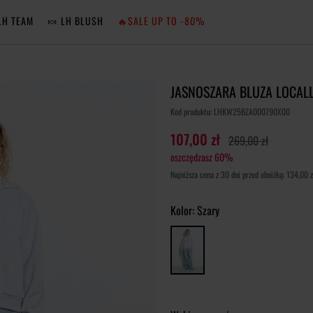
LH TEAM
🍬 LH BLUSH
🔥SALE UP TO -80%
MA
JASNOSZARA BLUZA LOCAL
ZA
Kod produktu: LHKW25BZA000790X00
107,00 zł
269,00 zł
oszczędzasz 60%
NIE 
Najniższa cena z 30 dni przed obniżką: 134,00 z
ZA
Kolor:
Szary