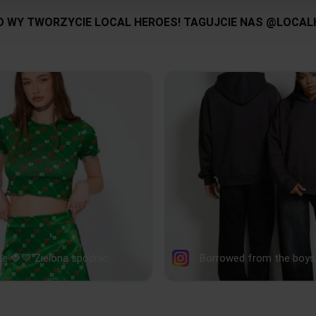
SZEROKOŚĆ
54
56
PRZODU
Kolor:
Rozmiar:
SZEROKOŚĆ DOŁU
41
43
DŁUGOŚĆ RĘKAWA
56
57
tolerancja wymiarów do +/- 2cm
Jak mierzymy nasze produkty?