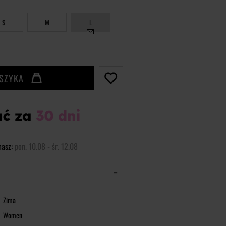
S
M
L
OSZYKA
masz:
pon. 10.08 - śr. 12.08
Zima
Women