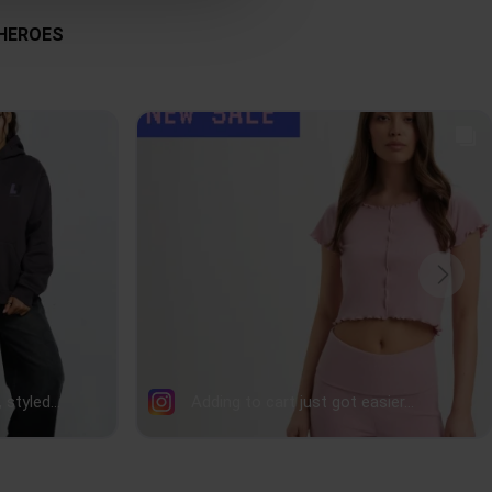
58
60
62
64
Bluzy z kapturem
Szary
XXS
,
XS
,
S
,
M
,
L
,
XL
45
47
49
51
58
59
60
61