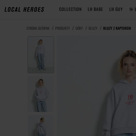
COLLECTION
LH BABE
LH GUY
🎯 
STRONA GŁÓWNA
PRODUKTY
GÓRY
BLUZY
BLUZY Z KAPTUREM