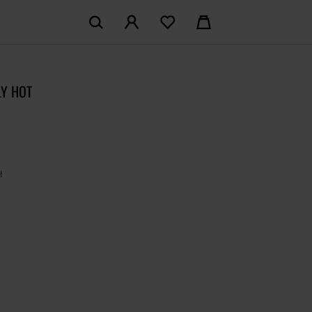
KOSZYK:
M KONTO
Nie posiadasz produktów w koszyku
LY HOT
LOGUJ SIĘ
MAM KONTA
ł
ŁÓŻ KONTO