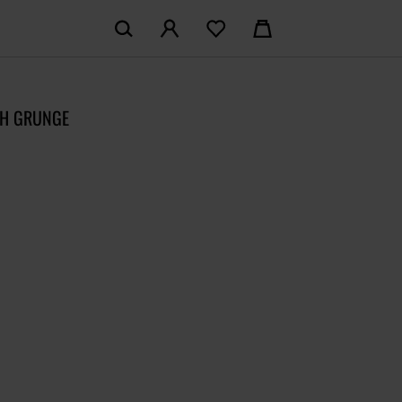
KOSZYK:
M KONTO
Nie posiadasz produktów w koszyku
LH GRUNGE
LOGUJ SIĘ
MAM KONTA
ŁÓŻ KONTO