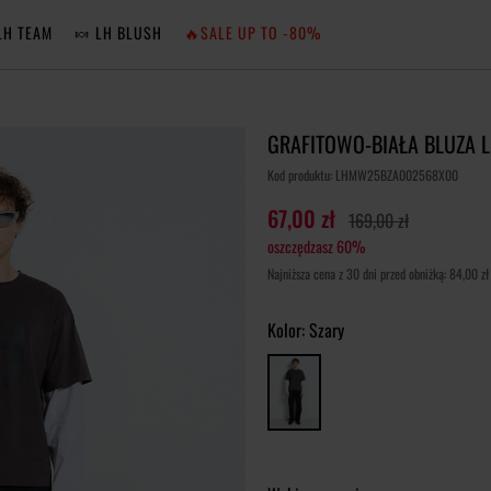
LH TEAM
🍬 LH BLUSH
🔥SALE UP TO -80%
MA
GRAFITOWO-BIAŁA BLUZA 
ZA
Kod produktu: LHMW25BZA002568X00
67,00 zł
169,00 zł
oszczędzasz 60%
NIE 
Najniższa cena z 30 dni przed obniżką: 84,00 zł
ZA
Kolor:
Szary