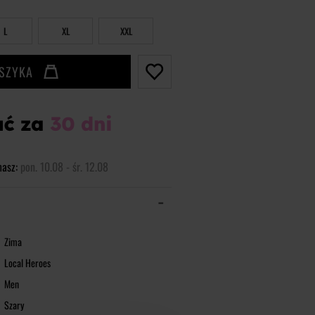
L
XL
XXL
OSZYKA
masz:
pon. 10.08 - śr. 12.08
Zima
Local Heroes
Men
Szary