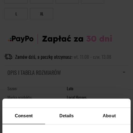
L
XL
Zamów dziś, a paczkę otrzymasz:
wt. 11.08 - czw. 13.08
OPIS I TABELA ROZMIARÓW
Sezon:
Lato
Marka produktu:
Local Heroes
Płeć:
Women
Kolor produktu:
Biały
Consent
Details
About
Materiał:
100% Poliester
Pokaż więcej +