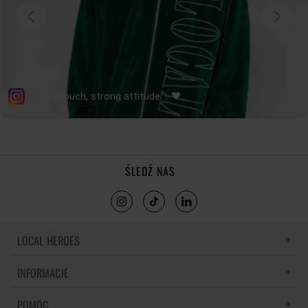
ŚLEDŹ NAS
LOCAL HEROES
INFORMACJE
LH MEMORIES
MATERIAŁY I PIELĘGNACJA
POMOC
POLITYKA PRYWATNOŚCI