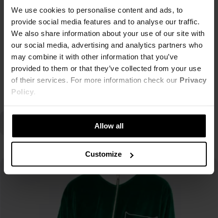
We use cookies to personalise content and ads, to
ETUI MONOGRAM BEŻOWO-CZARNE LH
1,00 zł
provide social media features and to analyse our traffic.
SPODNIE LH CLUB NIEBIESKIE
99,00 zł
-99%
99,00 zł
We also share information about your use of our site with
Najniższa cena z 30 dni przed obniżką
249,00 zł
-60%
our social media, advertising and analytics partners who
99,00 zł
Najniższa cena z 30 dni przed obniżką
may combine it with other information that you’ve
124,00 zł
provided to them or that they’ve collected from your use
of their services. For more information check our
Privacy
Policy
.
Allow all
Customize