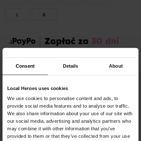
L
XL
Zamów dziś, a paczkę otrzymasz:
pon. 10.08 - śr. 12.08
Consent
Details
About
OPIS I TABELA ROZMIARÓW
Local Heroes uses cookies
Sezon:
Lato
We use cookies to personalise content and ads, to
Marka produktu:
Local Heroes
provide social media features and to analyse our traffic.
Płeć:
Women
We also share information about your use of our site with
our social media, advertising and analytics partners who
Kolor produktu:
Czarny
may combine it with other information that you’ve
Materiał:
100% Poliester
provided to them or that they’ve collected from your use
Pokaż więcej +