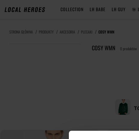
COLLECTION
LH BABE
LH GUY
🎯 
STRONA GŁÓWNA
PRODUKTY
AKCESORIA
PLECAKI
COSY WMN
COSY WMN
0 produktów