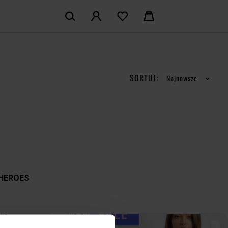
KOSZYK:
M KONTO
Nie posiadasz produktów w koszyku
LOGUJ SIĘ
SORTUJ:
Najnowsze
MAM KONTA
ŁÓŻ KONTO