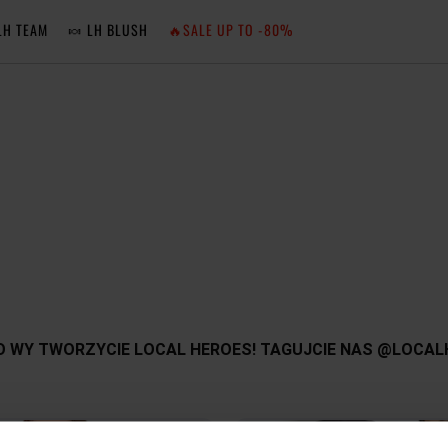
LH TEAM
🍬 LH BLUSH
🔥SALE UP TO -80%
MA
ZA
NIE 
ZA