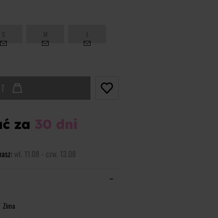
S
M
L
UT
masz:
wt. 11.08 - czw. 13.08
Zima