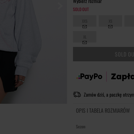
Wybierz rozmiar
SOLD OUT
XXS
XS
XL
SOLD O
Zamów dziś, a paczkę otrzy
OPIS I TABELA ROZMIARÓW
Sezon: