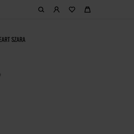
KOSZYK:
M KONTO
Nie posiadasz produktów w koszyku
EART SZARA
LOGUJ SIĘ
MAM KONTA
ł
ŁÓŻ KONTO