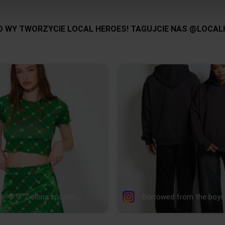
DŁUGOŚĆ
Kategoria:
CAŁKOWITA
54
56
SZEROKOŚĆ
Kolor:
PRZODU
50
52
Rozmiar:
SZEROKOŚ
DOŁU
37
39
DŁUGOŚĆ
RĘKAWA
57
58
tolerancja wymiarów do +/- 2cm
Jak mierzymy nasze produkty?