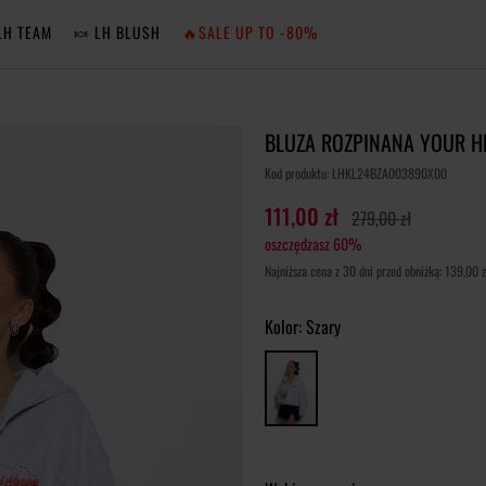
LH TEAM
🍬 LH BLUSH
🔥SALE UP TO -80%
MA
BLUZA ROZPINANA YOUR H
ZA
Kod produktu: LHKL24BZA003890X00
111,00 zł
279,00 zł
oszczędzasz 60%
NIE 
Najniższa cena z 30 dni przed obniżką: 139,00 z
ZA
Kolor:
Szary