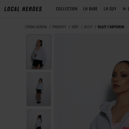
COLLECTION
LH BABE
LH GUY
🎯 
STRONA GŁÓWNA
PRODUKTY
GÓRY
BLUZY
BLUZY Z KAPTUREM