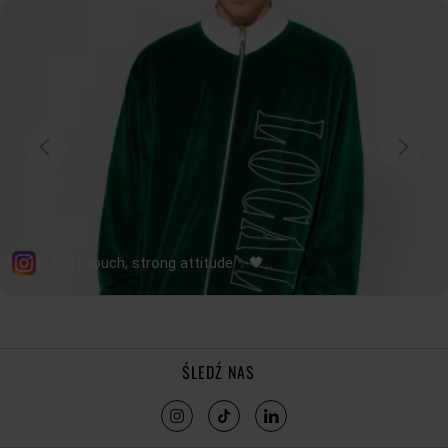
DŁUGOŚĆ
57
58
59
60
61
62
RĘKAWA
tolerancja wymiarów do +/- 2cm
Jak mierzymy nasze produkty?
ŚLEDŹ NAS