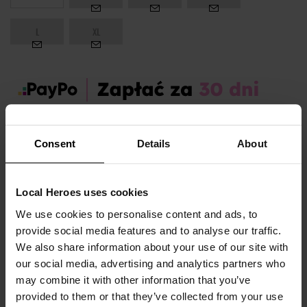
L
XL
Zamów dziś, a paczkę otrzymasz:
pon. 10.08 - śr. 12.08
Consent
Details
About
OPIS I TABELA ROZMIARÓW
Local Heroes uses cookies
Marka produktu:
Local Heroes
We use cookies to personalise content and ads, to
Płeć:
Women
provide social media features and to analyse our traffic.
Kolor produktu:
Czerwony
We also share information about your use of our site with
our social media, advertising and analytics partners who
Materiał:
80% Bawełna,
20% Poliester
may combine it with other information that you’ve
provided to them or that they’ve collected from your use
Pokaż więcej +