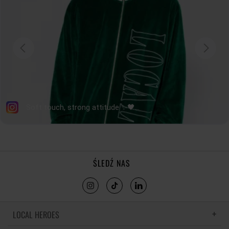
DŁUGOŚĆ RĘKAWA
62,5
64
65,5
67
tolerancja wymiarów do +/- 2cm
Jak mierzymy nasze produkty?
ŚLEDŹ NAS
LOCAL HEROES