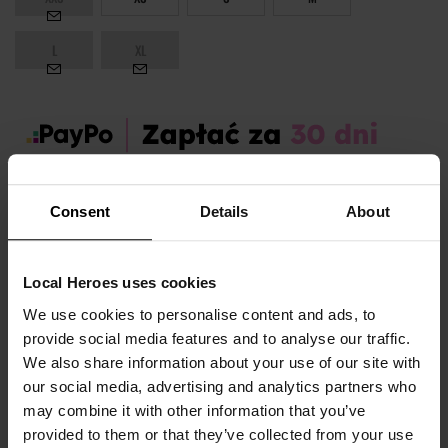
L
XL
Zamów dziś, a paczkę otrzymasz:
pon. 10.08 - śr. 12.08
Consent
Details
About
OPIS I TABELA ROZMIARÓW
Local Heroes uses cookies
Sezon:
Zima
We use cookies to personalise content and ads, to
Marka produktu:
Local Heroes
provide social media features and to analyse our traffic.
Płeć:
Women
We also share information about your use of our site with
our social media, advertising and analytics partners who
Kolor produktu:
Szary
may combine it with other information that you’ve
Materiał:
87% Bawełna,
13% Poliester
provided to them or that they’ve collected from your use
Pokaż więcej +