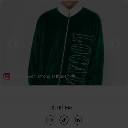
DŁUGOŚĆ
RĘKAWA
56
57
58
59
60
Jak mierzymy nasze produkty?
ŚLEDŹ NAS