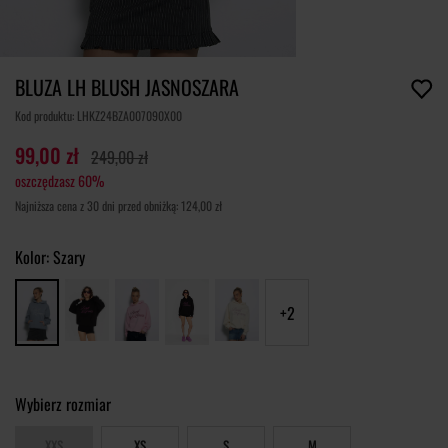
BLUZA LH BLUSH JASNOSZARA
Kod produktu: LHKZ24BZA007090X00
99,00 zł
249,00 zł
oszczędzasz 60%
Najniższa cena z 30 dni przed obniżką: 124,00 zł
Kolor:
Szary
+2
Wybierz rozmiar
XXS
XS
S
M