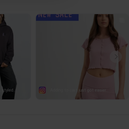
S
,
M
,
L
,
XL
47
50
53
64
65,5
67