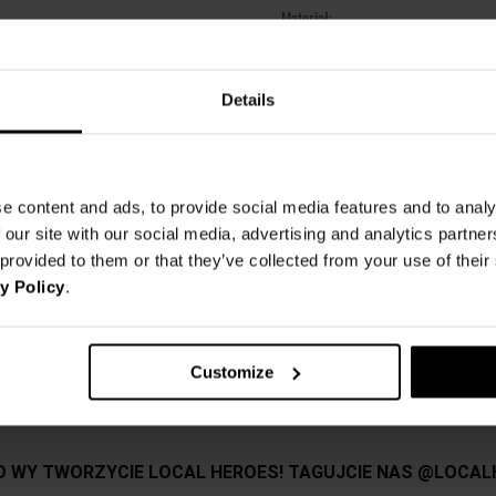
Materiał:
Pok
Produkt Oversize - zalecamy w
Details
MATERIAŁ
Szara oversize bluza z kapturem 
87% Bawełna,
13% Poliester
HEROES Big Danger Energy po lew
KOSZT DOSTAWY
Oversize
e content and ads, to provide social media features and to analy
SZCZEGÓŁOWE INFORMACJE
NAJTAŃSZA DOSTAWA OD 16,99 
87% bawełna 13% poliester
 our site with our social media, advertising and analytics partn
 provided to them or that they’ve collected from your use of thei
DARMOWA DOSTAWA OD 399 P
ZWROTY
Nazwa produktu:
Model ma na sobie rozmiar L
y Policy
.
Kod produktu:
OPINIE
Wzrost modela: 188 cm
Możesz dokonać zwrotu produktu
Marka:
zamówienia. Więcej informacji z
Producent:
Customize
S
Kategoria:
DŁUGOŚĆ CAŁKOWITA
68
Kolor:
SZEROKOŚĆ PRZODU
64