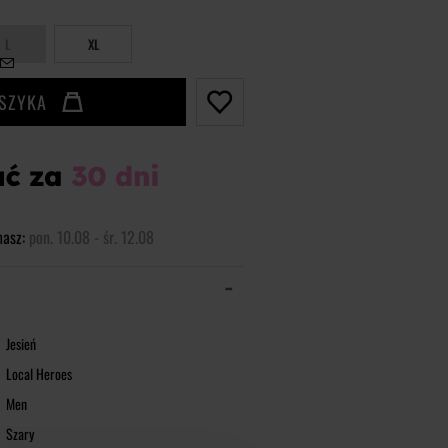
L
XL
OSZYKA
masz:
pon. 10.08 - śr. 12.08
Jesień
Local Heroes
Men
Szary