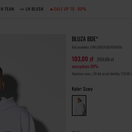
LH TEAM
🍬 LH BLUSH
🔥SALE UP TO -80%
MA
BLUZA BDE*
ZA
Kod produktu: LHKL00BZA082490M00
103,00 zł
259,00 zł
oszczędzasz 60%
NIE 
Najniższa cena z 30 dni przed obniżką: 129,00 z
ZA
Kolor:
Szary