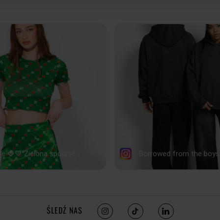
Rozmiar:
SZEROKOŚ DOŁU
44
DŁUGOŚĆ RĘKAWA
62,5
tolerancja wymiarów do +/- 2cm
Jak mierzymy nasze produkty?
ŚLEDŹ NAS