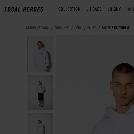
COLLECTION
LH BABE
LH GUY
🎯 
STRONA GŁÓWNA
PRODUKTY
GÓRY
BLUZY
BLUZY Z KAPTUREM