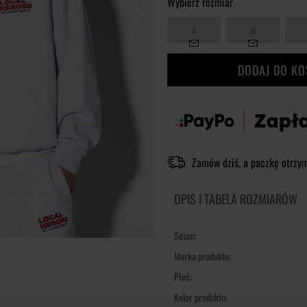
Wybierz rozmiar
S
M
DODAJ DO K
Zamów dziś, a paczkę otrzy
OPIS I TABELA ROZMIARÓW
Sezon:
Marka produktu:
Płeć:
Kolor produktu: