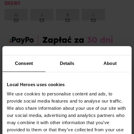
SOLD OUT
XS
S
M
L
Zamów dziś, a paczkę otrzymasz:
wt. 11.08 - czw. 13.08
Consent
Details
About
OPIS I TABELA ROZMIARÓW
Local Heroes uses cookies
Sezon:
Lato
We use cookies to personalise content and ads, to
Marka produktu:
Local Heroes
provide social media features and to analyse our traffic.
Płeć:
Women
We also share information about your use of our site with
our social media, advertising and analytics partners who
Kolor produktu:
Czarny
may combine it with other information that you’ve
Materiał:
87% Bawełna,
13% Poliester
provided to them or that they’ve collected from your use
Pokaż więcej +