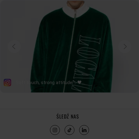
SZEROKOŚĆ
43cm
45cm
47cm
49cm
DOŁU
DŁUGOŚĆ
57cm
58cm
59cm
60cm
RĘKAWA
Jak mierzymy nasze produkty?
ŚLEDŹ NAS