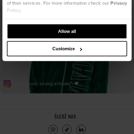
of their services. For more information check our
Privacy
Policy
.
Allow all
Customize
ŚLEDŹ NAS