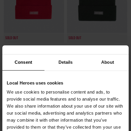
SOLD OUT
SOLD OUT
CZAPKA LH CZERWONA
CZAPKA LH CIEMNOZIELONA
17,70 zł
17,70 zł
Consent
Details
About
59,00 zł
-70%
59,00 zł
-70%
Najniższa cena z 30 dni przed obniżką
Najniższa cena z 30 dni przed obniżką
23,60 zł
23,60 zł
Local Heroes uses cookies
We use cookies to personalise content and ads, to
provide social media features and to analyse our traffic.
We also share information about your use of our site with
our social media, advertising and analytics partners who
may combine it with other information that you’ve
provided to them or that they’ve collected from your use