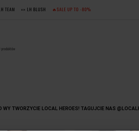
LH TEAM
🍬 LH BLUSH
🔥SALE UP TO -80%
MA
ZA
 produktów
NIE 
ZA