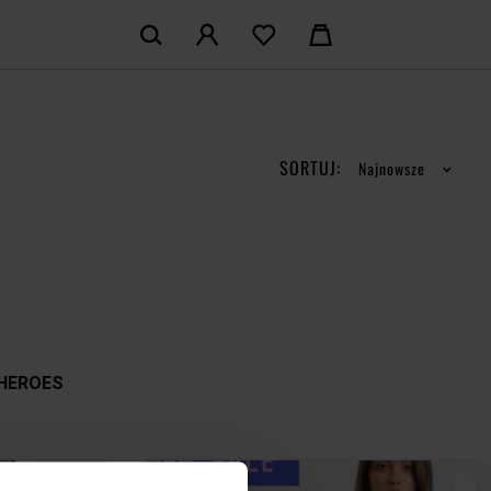
KOSZYK:
M KONTO
Nie posiadasz produktów w koszyku
LOGUJ SIĘ
SORTUJ:
Najnowsze
MAM KONTA
ŁÓŻ KONTO