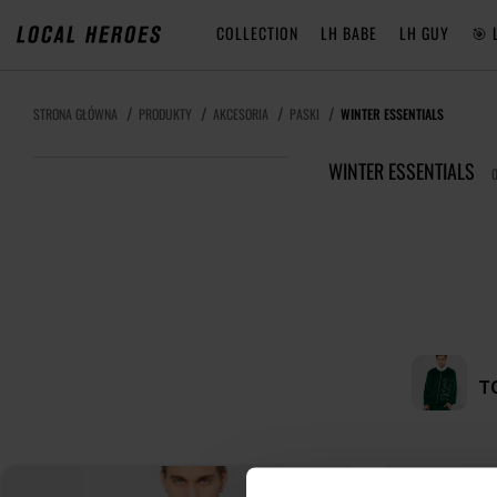
COLLECTION
LH BABE
LH GUY
🎯 
STRONA GŁÓWNA
PRODUKTY
AKCESORIA
PASKI
WINTER ESSENTIALS
WINTER ESSENTIALS
0