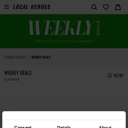
STRONA GŁÓWNA
WEEKLY DEALS
WEEKLY DEALS
FILTRY
0 produktów
Consent
Details
About