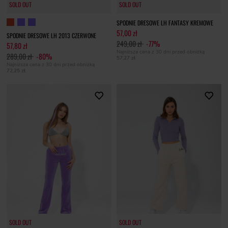
SOLD OUT
SOLD OUT
SOLD OUT
SPODNIE DRESOWE LH FANTASY KREMOWE
57,00 zł
SPODNIE DRESOWE LH 2013 CZERWONE
249,00 zł
-77%
57,80 zł
Najniższa cena z 30 dni przed obniżką
289,00 zł
-80%
57,27 zł
Najniższa cena z 30 dni przed obniżką
72,25 zł
SOLD OUT
SOLD OUT
SOLD OUT