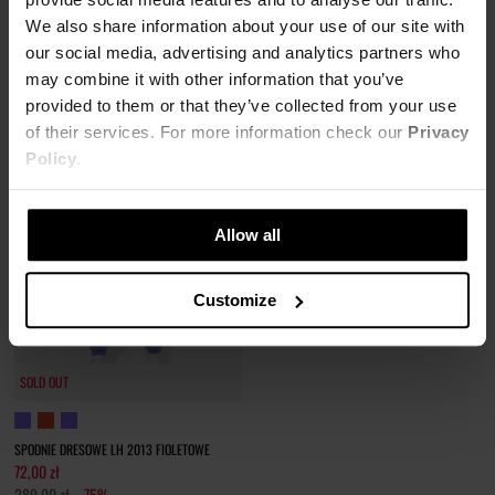
259,00 zł
-80%
289,00 zł
-80%
We also share information about your use of our site with
Najniższa cena z 30 dni przed obniżką
Najniższa cena z 30 dni przed obniżką
our social media, advertising and analytics partners who
59,98 zł
72,25 zł
may combine it with other information that you’ve
provided to them or that they’ve collected from your use
of their services. For more information check our
Privacy
Policy
.
Allow all
Customize
SOLD OUT
SPODNIE DRESOWE LH 2013 FIOLETOWE
72,00 zł
289,00 zł
-75%