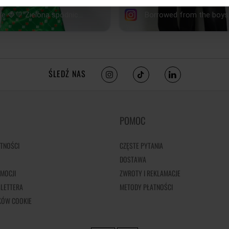
ŚLEDŹ NAS
POMOC
TNOŚCI
CZĘSTE PYTANIA
DOSTAWA
MOCJI
ZWROTY I REKLAMACJE
LETTERA
METODY PŁATNOŚCI
IKÓW COOKIE