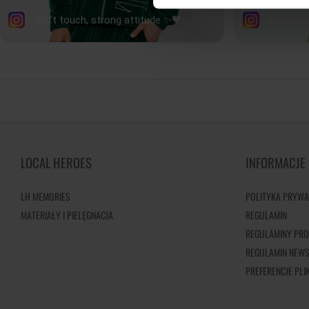
LOCAL HEROES
INFORMACJE
LH MEMORIES
POLITYKA PRYWA
MATERIAŁY I PIELĘGNACJA
REGULAMIN
REGULAMINY PRO
REGULAMIN NEWS
PREFERENCJE PL