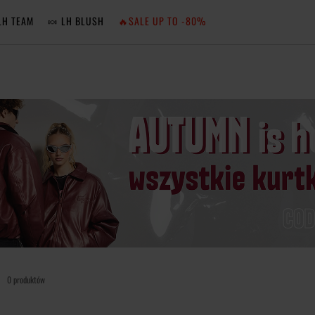
LH TEAM
🍬 LH BLUSH
🔥SALE UP TO -80%
MA
ZA
NIE 
ZA
0 produktów