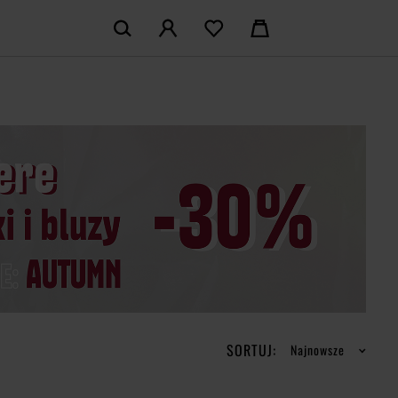
KOSZYK:
M KONTO
Nie posiadasz produktów w koszyku
LOGUJ SIĘ
MAM KONTA
ŁÓŻ KONTO
SORTUJ:
Najnowsze