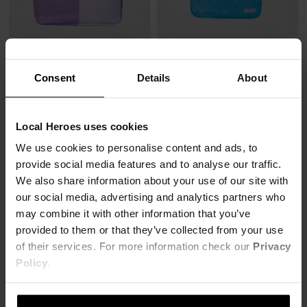
+1
Consent
Details
About
TOREBKA LH FIOLETOWA
TOREBKA LH NIEBIESKA
39,00 zł
39,00 zł
269,00 zł
-86%
269,00 zł
-86%
Local Heroes uses cookies
Najniższa cena z 30 dni przed obniżką
Najniższa cena z 30 dni przed obniżką
94,00 zł
53,00 zł
We use cookies to personalise content and ads, to
provide social media features and to analyse our traffic.
We also share information about your use of our site with
our social media, advertising and analytics partners who
may combine it with other information that you’ve
provided to them or that they’ve collected from your use
of their services. For more information check our
Privacy
Policy
.