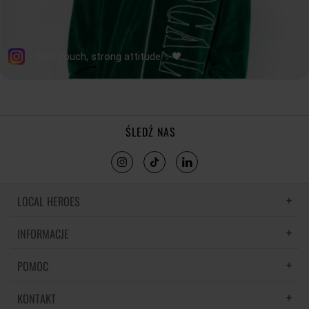
ŚLEDŹ NAS
LOCAL HEROES
INFORMACJE
LH MEMORIES
MATERIAŁY I PIELĘGNACJA
POMOC
POLITYKA PRYWATNOŚCI
REGULAMIN
KONTAKT
CZĘSTE PYTANIA
REGULAMINY PROMOCJI