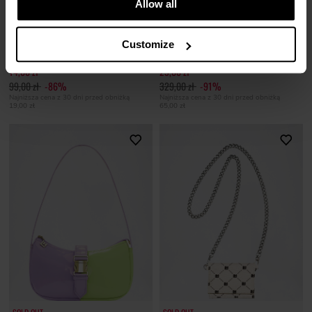
Allow all
Customize
TOREBKA PORTFEL YIN YANG
TOREBKA MINI MIA VINYL
14,00 zł
29,00 zł
99,00 zł
-86%
329,00 zł
-91%
Najniższa cena z 30 dni przed obniżką
Najniższa cena z 30 dni przed obniżką
19,00 zł
65,00 zł