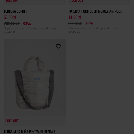
SOLD OUT
SOLD OUT
SOLD OUT
SOLD OUT
TOREBKA SORBET
TOREBKA PORTFEL LH MONOGRAM NUDE
57,80 zł
14,00 zł
289,00 zł
-80%
99,00 zł
-86%
Najniższa cena z 30 dni przed obniżką
Najniższa cena z 30 dni przed obniżką
72,25 zł
19,80 zł
SOLD OUT
TORBA MILK DUŻA PIKOWANA BEŻOWA